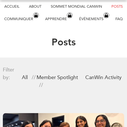
Skip
ACCUEIL
ABOUT
SOMMET MONDIAL CANWIN
POSTS
to
main
COMMUNIQUER
APPRENDRE
ÉVÉNEMENTS
FAQ
content
Posts
Filter
by:
All
Member Spotlight
CanWin Activity