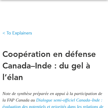
メ
イ
ン
コ
ン
To Explainers
WHAT'S NEW
EVENTS
テ
ン
All Events
ツ
CANADA-IN-ASIA
Canada
Coopération en défense
に
CONFERENCES
Asia
移
Canada–Inde : du gel à
Virtual
動
ABOUT US
CIAC
l’élan
What We Do
Who We Are
MEDIA
Join Us
Note de synthèse préparée en appui à la participation de
In the News
Transparency
la FAP Canada au
Dialogue semi-officiel Canada–Inde :
Podcasts
évaluation des potentiels et priorités dans les relations de
Annual Reports
Videos