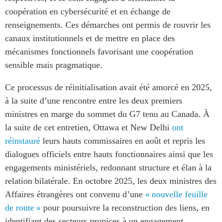
Critical Minerals Hub
coopération en cybersécurité et en échange de
Emerging Issues
renseignements. Ces démarches ont permis de rouvrir les
OUR WEBSITE
Education Programs
canaux institutionnels et de mettre en place des
NETWORK
Women’s Business Missions
mécanismes fonctionnels favorisant une coopération
Asia Pacific Curriculum
sensible mais pragmatique.
APEC-Canada Growing
Investment Monitor
Business Partnership
APEC-Canada Growing
Ce processus de réinitialisation avait été amorcé en 2025,
i-LEAD
Business Partnership
à la suite d’une rencontre entre les deux premiers
(MSMEs)
ministres en marge du sommet du G7 tenu au Canada. À
NETWORKS
Canada In Asia Conference
la suite de cet entretien, Ottawa et New Delhi
ont
CanWIN
CPTPP Portal
réinstauré
leurs hauts commissaires en août et repris les
Distinguished Fellows
dialogues officiels entre hauts fonctionnaires ainsi que les
ABLAC
engagements ministériels, redonnant structure et élan à la
ABAC
relation bilatérale. En octobre 2025, les deux ministres des
APEC
Affaires étrangères ont convenu d’une
« nouvelle feuille
PECC
de route »
pour poursuivre la reconstruction des liens, en
identifiant des secteurs propices à un engagement
CSCAP