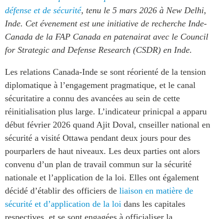
défense et de sécurité
, tenu le 5 mars 2026 à New Delhi,
Press Releases
RESEARCH
Inde. Cet évenement est une initiative de recherche Inde-
Our Experts
Canada de la FAP Canada en patenairat avec le Council
All Publications
Podcast Archive
for Strategic and Defense Research (CSDR) en Inde.
Southeast Asia
North Asia
PUBLICATIONS
Les relations Canada-Inde se sont réorienté de la tension
South Asia
diplomatique à l’engagement pragmatique, et le canal
Asia Watch
sécuritatire a connu des avancées au sein de cette
Business Asia
Insights
réinitialisation plus large. L’indicateur prinicpal a apparu
CPTPP Portal
Dispatches
début février 2026 quand Ajit Doval, cnseiller national en
Grants
Reports & Policy Briefs
sécurité a visité Ottawa pendant deux jours pour des
Authors
Strategic Reflections
pourparlers de haut niveaux. Les deux parties ont alors
Explainers
convenu d’un plan de travail commun sur la sécurité
PROGRAMS
Case Studies
nationale et l’application de la loi. Elles ont également
Indo-Pacific Initiative
Surveys
décidé d’établir des officiers de
liaison en matière de
Dialogues & Roundtables
sécurité et d’application de la loi
dans les capitales
Special Series
Canada-Indo-Pacific
respectives, et se sont engagées à officialiser la
Spotlights