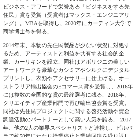
Critical Minerals Hub
ビジネス・アワードで栄誉ある「
ビジネスをする先
Emerging Issues
住民」賞を受賞（受賞者はマックス・エンジニアリ
OUR WEBSITE
Education Programs
ング）。MBAを取得し、2020年にカーティン大学で
NETWORK
Women’s Business Missions
商学博士号を得る
。
Asia Pacific Curriculum
APEC-Canada Growing
Investment Monitor
2014年末、本物の先住民製品
が少ない状況に対処す
Business Partnership
APEC-Canada Growing
るため、アーティストと利益を共有する社会的企
i-LEAD
Business Partnership
業、カーリキンを設立
。
同社はアボリジニの美しい
(MSMEs)
アートワークを豪華なカシミアやシルクにデジタル
NETWORKS
Canada In Asia Conference
プリントし、衣類やアクセサリーに仕上げる。オー
CanWIN
CPTPP Portal
ストラリア輸出協会の
Eコマース賞を受賞し、2016年
Distinguished Fellows
には
複数の全国的な賞の最終選考に残る
。2018年、
ABLAC
クリエイティブ産業
部門で再び輸出協会賞を受賞。
ABAC
同社は先住民プロジェクトに関する啓発活動や資金
APEC
調達活動のパートナーとして高い人気を誇る
。 2017
年、他の2人の業界スペシャリストと
PECC
連携し、ピルバ
ラで約50年にわたり操業停止と業績回復を繰り返し
CSCAP