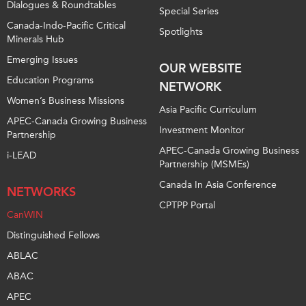
Dialogues & Roundtables
Special Series
Canada-Indo-Pacific Critical
Spotlights
Minerals Hub
Emerging Issues
OUR WEBSITE
Education Programs
NETWORK
Women’s Business Missions
Asia Pacific Curriculum
APEC-Canada Growing Business
Investment Monitor
Partnership
APEC-Canada Growing Business
i-LEAD
Partnership (MSMEs)
Canada In Asia Conference
NETWORKS
CPTPP Portal
CanWIN
Distinguished Fellows
ABLAC
ABAC
APEC