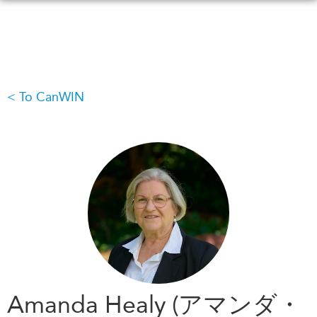
メ
イ
ン
コ
ン
To CanWIN
WHAT'S NEW
EVENTS
テ
ン
All Events
ツ
CANADA-IN-ASIA
Canada
に
CONFERENCES
Asia
移
Virtual
動
ABOUT US
CIAC
What We Do
Who We Are
MEDIA
Join Us
In the News
Transparency
Podcasts
Amanda Healy (アマンダ・
Annual Reports
Videos