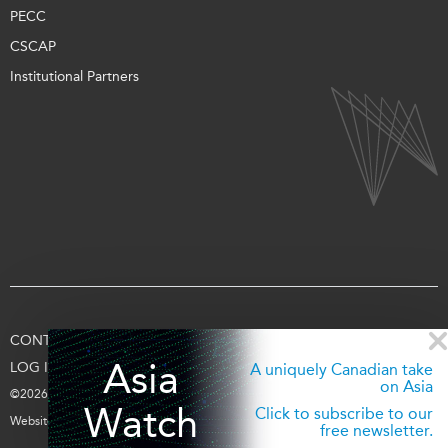
PECC
CSCAP
Institutional Partners
CONTACT US
TERMS OF USE
PRIVACY
SUPPORT US
Asia
LOG IN
A uniquely Canadian take
on Asia
©2026 Asia Pacific Foundation of Canada
Watch
Click to subscribe to our
Website by
entra.ca
free newsletter.