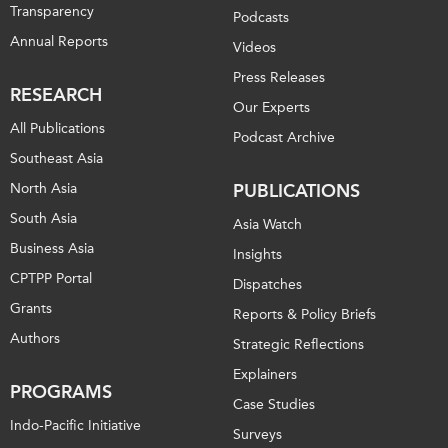
Transparency
Podcasts
Annual Reports
Videos
Press Releases
RESEARCH
Our Experts
All Publications
Podcast Archive
Southeast Asia
North Asia
PUBLICATIONS
South Asia
Asia Watch
Business Asia
Insights
CPTPP Portal
Dispatches
Grants
Reports & Policy Briefs
Authors
Strategic Reflections
Explainers
PROGRAMS
Case Studies
Indo-Pacific Initiative
Surveys