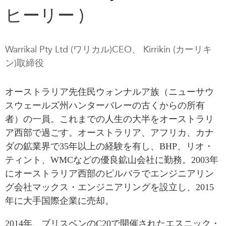
ヒーリー )
Press Releases
RESEARCH
Our Experts
All Publications
Podcast Archive
Warrikal Pty Ltd (ワリカル)CEO、 Kirrikin (カーリキ
Southeast Asia
ン)取締役
North Asia
PUBLICATIONS
South Asia
Asia Watch
オーストラリア先住民ウォンナルア族（ニューサウ
Business Asia
Insights
スウェールズ州ハンターバレーの古くからの所有
CPTPP Portal
者）の一員。これまでの人生の大半をオーストラリ
Dispatches
Grants
ア西部で過ごす。オーストラリア、アフリカ、カナ
Reports & Policy Briefs
ダの鉱業界で35年以上の経験を有し
、
BHP、リオ・
Authors
Strategic Reflections
ティント、WMC
などの優良鉱山会社に勤務
。2003年
Explainers
PROGRAMS
にオーストラリア
西部のピルバラでエンジニアリン
Case Studies
グ会社マックス・エンジニアリングを設立し、2015
Indo-Pacific Initiative
Surveys
年に大手国際企業に売却。
Dialogues & Roundtables
Special Series
Canada-Indo-Pacific
2014年、ブリスベンのC20で開催されたエスニック・
Spotlights