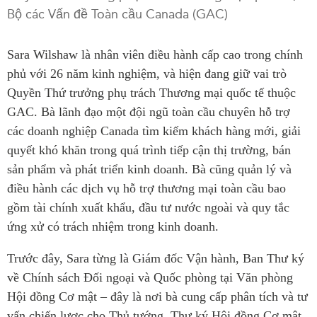
Bộ các Vấn đề Toàn cầu Canada (GAC)
Press Releases
RESEARCH
Our Experts
Sara Wilshaw
l
à
nhân viên
điều hành
cấp cao trong
chính
All Publications
Podcast Archive
phủ với 26 năm
kinh nghiệm
,
và hiện đang giữ vai trò
Southeast Asia
Quyền Thứ trưởng phụ trách Thương mại quốc tế
thuộc
North Asia
PUBLICATIONS
GAC.
Bà
lãnh đạo một
đội ngũ
toàn cầu
chuyên hỗ trợ
South Asia
Asia Watch
các doanh nghiệp Canada tìm kiếm khách hàng mới,
giải
Business Asia
Insights
quyết khó khăn trong quá trình
tiếp cận thị trường, bán
CPTPP Portal
Dispatches
sản phẩm và phát triển kinh doanh.
Bà
cũng
quản lý và
Grants
điều hành
các dịch vụ hỗ trợ thương mại toàn cầu bao
Reports & Policy Briefs
Authors
gồm tài chính xuất khẩu, đầu tư nước ngoài và
quy tắc
Strategic Reflections
ứng xử
có trách nhiệm
trong kinh doanh
.
Explainers
PROGRAMS
Case Studies
Trước đây, Sara từng là Giám đốc
Vận hành
, Ban Thư ký
Indo-Pacific Initiative
Surveys
về
Chính sách Đối ngoại và Quốc phòng tại Văn phòng
Dialogues & Roundtables
Special Series
Hội đồng Cơ mật
–
đây là
nơi bà cung cấp phân tích và tư
Canada-Indo-Pacific
vấn chiến lược cho Thủ tướng, Thư ký Hội đồng Cơ mật,
Spotlights