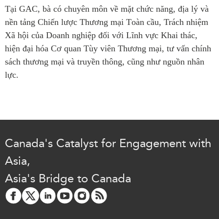
Tại GAC, bà có chuyên môn về
mặt
chức năng
,
địa lý
và
Institutional Partners
nền tảng Chiến lược
T
hương mại
T
oàn cầu, Trách nhiệm
X
ã hội của
D
oanh nghiệp đối với
L
ĩnh vực
K
hai thác,
hiện đại hóa
Cơ quan
Tùy
viên Thương mại, tư vấn chính
sách thương mại và truyền thông, cũng như nguồn nhân
lực.
Canada's Catalyst for Engagement with
Asia,
Asia's Bridge to Canada