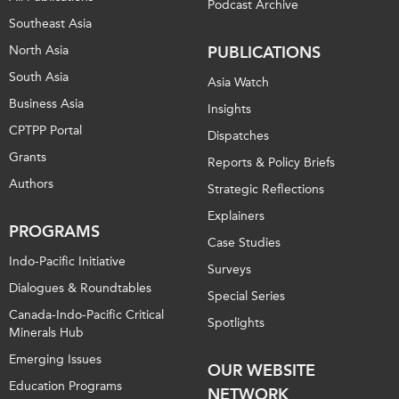
Podcast Archive
Southeast Asia
North Asia
PUBLICATIONS
South Asia
Asia Watch
Business Asia
Insights
CPTPP Portal
Dispatches
Grants
Reports & Policy Briefs
Authors
Strategic Reflections
Explainers
PROGRAMS
Case Studies
Indo-Pacific Initiative
Surveys
Dialogues & Roundtables
Special Series
Canada-Indo-Pacific Critical
Spotlights
Minerals Hub
Emerging Issues
OUR WEBSITE
Education Programs
NETWORK