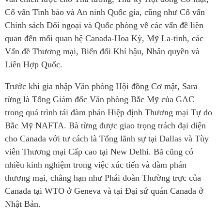
Critical Minerals Hub
Cố vấn Tình báo và An ninh Quốc gia,
cũng như
Cố vấn
Emerging Issues
OUR WEBSITE
Chính sách Đối ngoại và Quốc phòng về các vấn đề liên
Education Programs
NETWORK
quan đến
mối quan hệ
Canada-Hoa Kỳ, Mỹ La
-
tinh,
c
ác
Women’s Business Missions
V
ấn đề
T
hương mại, Biến đổi
K
hí hậu, Nhân quyền và
Asia Pacific Curriculum
APEC-Canada Growing
Liên Hợp Quốc.
Investment Monitor
Business Partnership
APEC-Canada Growing
Trước khi gia nhập Văn phòng Hội đồng Cơ mật, Sara
i-LEAD
Business Partnership
từng
là Tổng Giám đốc
Văn phòng Bắc Mỹ của GAC
(MSMEs)
trong quá trình
NETWORKS
tái
đàm phán Hiệp định Thương mại Tự do
Canada In Asia Conference
Bắc Mỹ NAFTA.
B
à
từng
được
giao
trọng trách
đại diện
CanWIN
CPTPP Portal
cho Canada với tư cách là Tổng lãnh sự tại Dallas và
Tùy
Distinguished Fellows
viên Thương mại Cấp cao tại New Delhi
.
Bã cũng
có
ABLAC
nhiều kinh nghiệm trong
việc
xúc tiến và đàm phán
ABAC
thương mại,
chẳng hạn như
Phái đoàn
T
hường trực của
APEC
Canada tại WTO
ở
Geneva và tại Đại sứ quán Canada
ở
PECC
Nhật Bản.
CSCAP