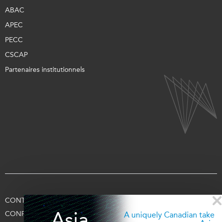
ABAC
APEC
PECC
CSCAP
Partenaires institutionnels
CONTACTEZ-NOUS
CONDITIONS D’UTILISATION
Asia
CONFIDENTIALITÉ
APPUYEZ-NOUS
SE CONNECTER
A uniquely Canadian take