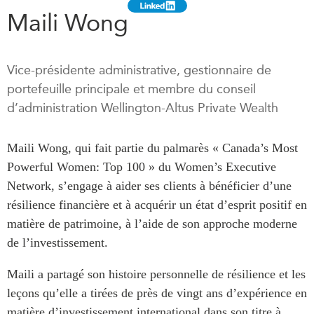
Maili Wong
Rapports Annuels
Communiqués
Nos Experts
RECHERCHE
Podcast Archive
Vice-présidente administrative, gestionnaire de
Toutes les publications
portefeuille principale et membre du conseil
Asie du Sud-Est
PUBLICATIONS
d’administration Wellington-Altus Private Wealth
Asie du Nord
Observatoire Asie
Asie du Sud
Perspectives
Maili Wong, qui fait partie du palmarès « Canada’s Most
Commerce avec l’Asie
Powerful Women: Top 100 » du Women’s Executive
Dépêches
CPTPP Portal
Network, s’engage à aider ses clients à bénéficier d’une
Rapports et notes de
synthèse
Bourses
résilience financière et à acquérir un état d’esprit positif en
Réflexions stratégiques
matière de patrimoine, à l’aide de son approche moderne
Auteurs
de l’investissement.
Explications
PROGRAMMES
Études de cas
Maili a partagé son histoire personnelle de résilience et les
Initiative indo-pacifique
Sondages
leçons qu’elle a tirées de près de vingt ans d’expérience en
Dialogues et tables rondes
Séries spéciales
matière d’investissement international dans son titre à