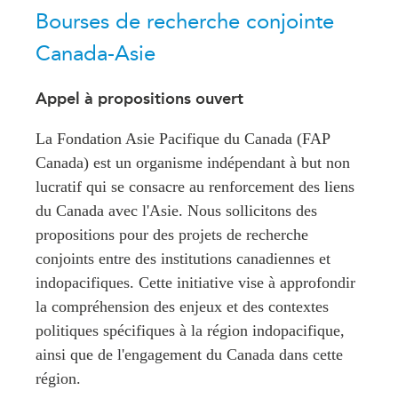
Bourses de recherche conjointe
Rapports Annuels
Communiqués
Canada-Asie
Nos Experts
RECHERCHE
Podcast Archive
Toutes les publications
Appel à propositions ouvert
Asie du Sud-Est
PUBLICATIONS
La Fondation Asie Pacifique du Canada (FAP
Asie du Nord
Observatoire Asie
Canada) est un organisme indépendant à but non
Asie du Sud
Perspectives
lucratif qui se consacre au renforcement des liens
Commerce avec l’Asie
du Canada avec l'Asie. Nous sollicitons des
Dépêches
CPTPP Portal
propositions pour des projets de recherche
Rapports et notes de
synthèse
Bourses
conjoints entre des institutions canadiennes et
indopacifiques. Cette initiative vise à approfondir
Réflexions stratégiques
Auteurs
la compréhension des enjeux et des contextes
Explications
PROGRAMMES
politiques spécifiques à la région indopacifique,
Études de cas
ainsi que de l'engagement du Canada dans cette
Initiative indo-pacifique
Sondages
région.
Dialogues et tables rondes
Séries spéciales