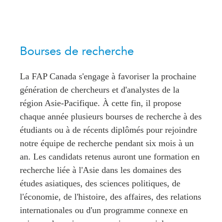
Centre sur les minéraux
Pleins feux
critiques du Canada et de
l’Indo-Pacifique
NOTRE RÉSEAU DE
Enjeux émergents
SITES WEB
Bourses de recherche
En éducation
Programme d’études Asie-
Missions commerciales
La FAP Canada s'engage à favoriser la prochaine
Pacifique
féminines
génération de chercheurs et d'analystes de la
Investment Monitor
Le Partenariat APEC-
région Asie-Pacifique. À cette fin, il propose
Projet APEC-Canada pour
Canada pour la croissance
l’expansion du partenariat
chaque année plusieurs bourses de recherche à des
des entreprises
des entreprises
étudiants ou à de récents diplômés pour rejoindre
i-LEAD
Conférence Canada-en-
notre équipe de recherche pendant six mois à un
Asie
an. Les candidats retenus auront une formation en
RÉSEAUX
CPTPP Portal
recherche liée à l'Asie dans les domaines des
CanWIN
études asiatiques, des sciences politiques, de
Attachés supérieurs de
l'économie, de l'histoire, des affaires, des relations
recherche
internationales ou d'un programme connexe en
ABLAC