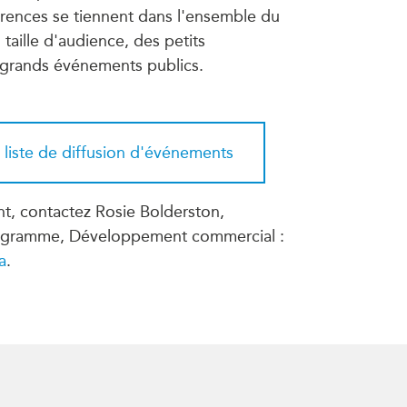
ATIONS
CPTPP Portal
rences se tiennent dans l'ensemble du
re Asie
 taille d'audience, des petits
 grands événements publics.
es
t notes de synthèse
 stratégiques
e liste de diffusion d'événements
s
cas
t, contactez Rosie Bolderston,
rogramme, Développement commercial :
iales
a
.