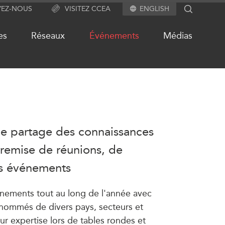
YEZ-NOUS
VISITEZ CCEA
ENGLISH
SEARCH
es
Réseaux
Événements
Médias
S
NOTRE RÉSEAU DE SITES
WEB
alité
 le partage des connaissances
Programme d’études Asie-
tremise de réunions, de
Pacifique
es événements
Investment Monitor
ués
Projet APEC-Canada pour
ts
l’expansion du partenariat des
nements tout au long de l'année avec
entreprises
chive
renommés de divers pays, secteurs et
Conférence Canada-en-Asie
ur expertise lors de tables rondes et