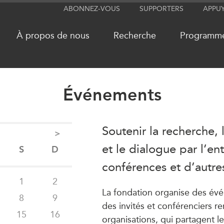
ABONNEZ-VOUS
SUPPORTERS
APPU
À propos de nous
Recherche
Programm
Événements
RÉSEAUX
MÉDIA
CanWIN
Dans l'actu
Soutenir la recherche,
>
Attachés supérieurs de recherche
Balados
et le dialogue par l’en
S
D
ABLAC
Vidéos
conférences et d’autr
ABAC
Communiq
1
2
APEC
Nos Exper
La fondation organise des évé
8
9
PECC
Podcast Ar
des invités et conférenciers 
15
16
CSCAP
organisations, qui partagent le