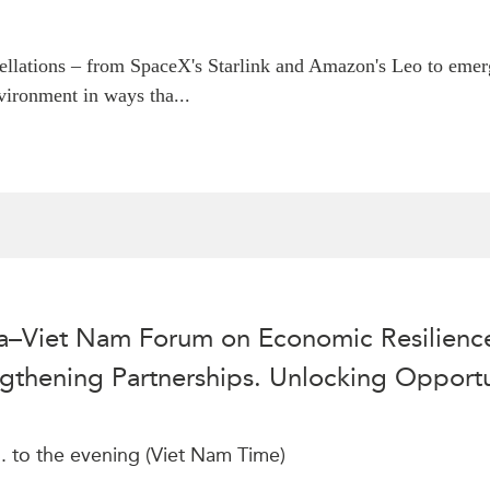
tellations – from SpaceX's Starlink and Amazon's Leo to eme
ironment in ways tha...
da–Viet Nam Forum on Economic Resilien
ngthening Partnerships. Unlocking Opportu
. to the evening (Viet Nam Time)