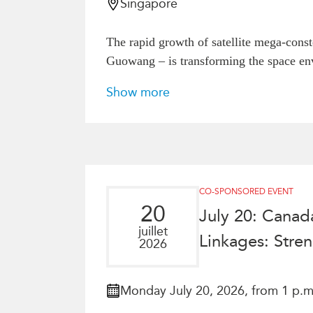
Singapore
The rapid growth of satellite mega-cons
Guowang – is transforming the space env
Show more
CO-SPONSORED EVENT
20
July 20: Cana
juillet
Linkages: Stre
2026
Monday July 20, 2026, from 1 p.m