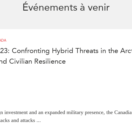
Événements à venir
ADA
3: Confronting Hybrid Threats in the Arct
d Civilian Resilience
gn investment and an expanded military presence, the Canadian
tacks and attacks ...