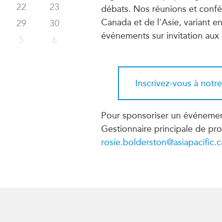
PUBLIC
22
23
Partenaires institutionnels
débats. Nos réunions et confé
Observatoi
Canada et de l'Asie, variant en
29
30
ÉVÉNEMENTS
événements sur invitation aux
Perspectiv
5
6
Tous les événements
Dépêches
des
Canada
Rapports e
critiques
Asie
Réflexions
Inscrivez-vous à notr
Pacifique
Virtual
Explication
CCEA
Études de 
Pour sponsoriser un événemen
Sondages
Gestionnaire principale de p
féminines
Séries spéc
rosie.bolderston@asiapacific.c
nada pour
Pleins feux
rises