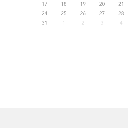
Joignez-vous à nous
17
18
19
20
21
Auteurs
Transparence
24
25
26
27
28
Rapports Annuels
PROGRAMMES
31
1
2
3
4
Initiative indo-pacifique
Dialogues et tables ron
Centre sur les minéraux 
du Canada et de l’Indo-
Enjeux émergents
En éducation
Missions commerciales 
Le Partenariat APEC-Ca
la croissance des entrep
i-LEAD