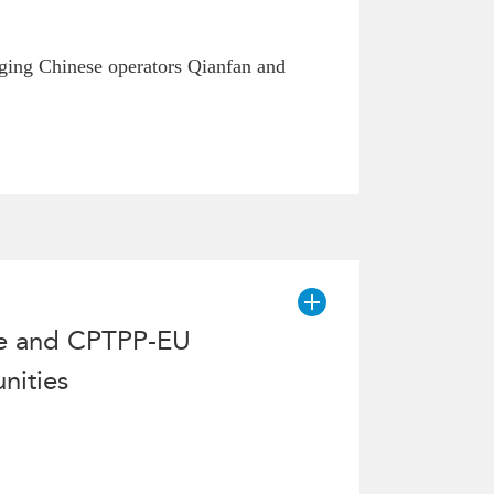
rging Chinese operators Qianfan and
ce and CPTPP-EU
nities