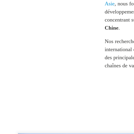
Joignez-vous à nous
Asie
, nous fo
Auteurs
Transparence
développement
concentrant s
Rapports Annuels
PROGRAMMES
Chine
.
Initiative indo-pacifique
Dialogues et tables ron
Nos recherche
Centre sur les minéraux 
international
du Canada et de l’Indo-
des principa
Enjeux émergents
chaînes de va
En éducation
Missions commerciales 
Le Partenariat APEC-Ca
la croissance des entrep
i-LEAD