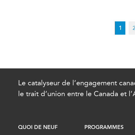
Pagination
Curren
1
page
Le catalyseur de l’engagement canad
le trait d’union entre le Canada et l’
QUOI DE NEUF
PROGRAMMES