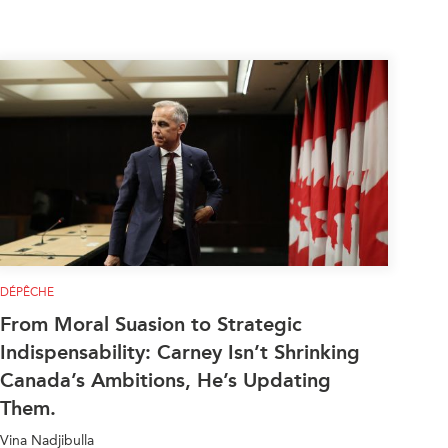
DÉPÊCHE
From Moral Suasion to Strategic
Indispensability: Carney Isn’t Shrinking
Canada’s Ambitions, He’s Updating
Them.
Vina Nadjibulla