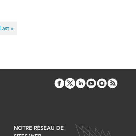
Last
Last »
page
NOTRE RÉSEAU DE