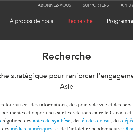
ABONNEZ-VOUS
SUPPORTERS
APPU
À propos de nous
Recherche
Programm
Recherche
RÉSEAUX
MÉDIA
he stratégique pour renforcer l’engagem
CanWIN
Dans l'actu
Attachés supérieurs de recherche
Balados
Asie
ABLAC
Vidéos
ABAC
Communiq
s fournissent des informations, des points de vue et des pers
APEC
Nos Exper
, pertinentes et opportunes sur les relations entre le Canada et
PECC
Podcast Ar
s
réguliers, des
notes de synthèse
, des
études de cas
, des
dépê
, des
médias numériques
, et de l’infolettre hebdomadaire
Obse
CSCAP