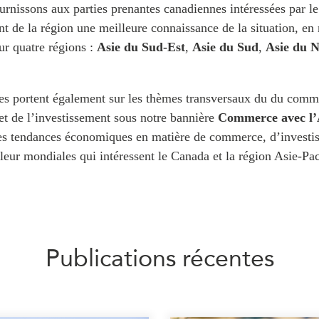
PUBLIC
urnissons aux parties prenantes canadiennes intéressées par le
Partenaires institutionnels
 de la région une meilleure connaissance de la situation, en
Observatoi
ur quatre régions :
Asie du Sud-Est
,
Asie du Sud
,
Asie du 
ÉVÉNEMENTS
Perspectiv
Tous les événements
Dépêches
des
Canada
Rapports e
s portent également sur les thèmes transversaux du
du comm
critiques
Asie
Réflexions
 et de l’investissement
sous notre bannière
Commerce avec l’
Pacifique
les tendances économiques en matière de commerce, d’investi
Virtual
Explication
leur mondiales qui intéressent le Canada et la région Asie-Pac
CCEA
Études de 
Sondages
féminines
Séries spéc
nada pour
Pleins feux
rises
Publications récentes