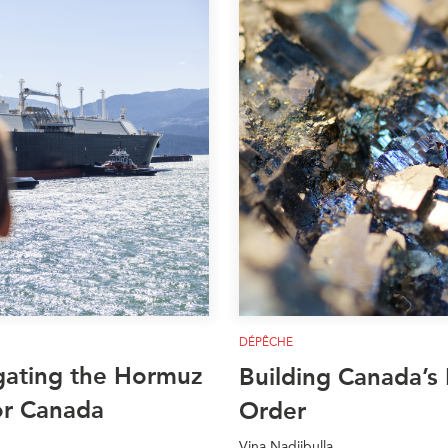
DÉPÊCHE
igating the Hormuz
Building Canada’s 
or Canada
Order
Vina Nadjibulla