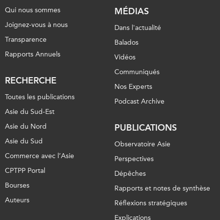
ABAC
Qui nous sommes
MÉDIAS
APEC
Joignez-vous à nous
Dans l'actualité
PECC
Transparence
Balados
CSCAP
Rapports Annuels
Vidéos
Partenaires institutionnels
Communiqués
RECHERCHE
Nos Experts
Toutes les publications
Podcast Archive
Asie du Sud-Est
Asie du Nord
PUBLICATIONS
Asie du Sud
Observatoire Asie
Commerce avec l’Asie
Perspectives
CPTPP Portal
Dépêches
Bourses
Rapports et notes de synthèse
Auteurs
Réflexions stratégiques
Explications