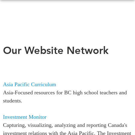
Skip
to
main
content
QUOI DE NEUF
ÉVÉNEMENTS
Our Website Network
Tous les événements
CONFÉRENCES
Canada
CANADA-EN-ASIE
Asie
Virtual
Asia Pacific Curriculum
À PROPOS DE
CCEA
Asia-Focused resources for BC high school teachers and
NOUS
students.
Ce que nous faisons
MÉDIAS
Qui nous sommes
Investment Monitor
Dans l'actualité
Joignez-vous à nous
Capturing, visualizing, analyzing and reporting Canada's
Balados
Transparence
investment relations with the Asia Pacific. The Investment
Vidéos