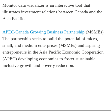
Monitor data visualizer is an interactive tool that
Rapports Annuels
Communiqués
illustrates investment relations between Canada and the
Nos Experts
RECHERCHE
Asia Pacific.
Podcast Archive
Toutes les publications
APEC-Canada Growing Business Partnership
(MSMEs)
Asie du Sud-Est
PUBLICATIONS
The partnership seeks to build the potential of micro,
Asie du Nord
Observatoire Asie
small, and medium enterprises (MSMEs) and aspiring
Asie du Sud
Perspectives
entrepreneurs in the Asia Pacific Economic Cooperation
Commerce avec l’Asie
(APEC) developing economies to foster sustainable
Dépêches
CPTPP Portal
inclusive growth and poverty reduction.
Rapports et notes de
synthèse
Bourses
Réflexions stratégiques
Auteurs
Explications
PROGRAMMES
Études de cas
Initiative indo-pacifique
Sondages
Dialogues et tables rondes
Séries spéciales