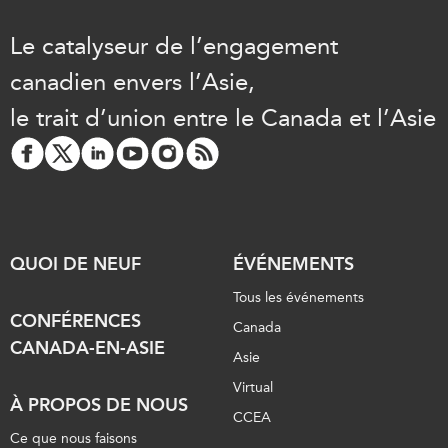
Centre sur les minéraux
Pleins feux
critiques du Canada et de
Le catalyseur de l’engagement
l’Indo-Pacifique
NOTRE RÉSEAU DE
canadien envers l’Asie,
Enjeux émergents
SITES WEB
le trait d’union entre le Canada et l’Asie
En éducation
Programme d’études Asie-
Missions commerciales
Pacifique
féminines
Investment Monitor
Le Partenariat APEC-
Projet APEC-Canada pour
Canada pour la croissance
l’expansion du partenariat
des entreprises
des entreprises
QUOI DE NEUF
ÉVÉNEMENTS
i-LEAD
Conférence Canada-en-
Tous les événements
Asie
RÉSEAUX
CONFÉRENCES
Canada
CPTPP Portal
CANADA-EN-ASIE
CanWIN
Asie
Attachés supérieurs de
Virtual
À PROPOS DE NOUS
recherche
CCEA
ABLAC
Ce que nous faisons