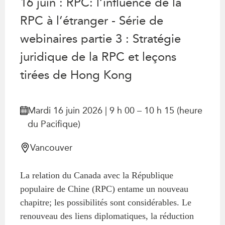
16 juin : RPC: l’influence de la
ABAC
RPC à l’étranger - Série de
APEC
webinaires partie 3 : Stratégie
PECC
CSCAP
juridique de la RPC et leçons
Partenaires institutionnels
tirées de Hong Kong
Mardi 16 juin 2026 | 9 h 00 – 10 h 15 (heure
du Pacifique)
Vancouver
La relation du Canada avec la République
populaire de Chine (RPC) entame un nouveau
chapitre; les possibilités sont considérables. Le
renouveau des liens diplomatiques, la réduction