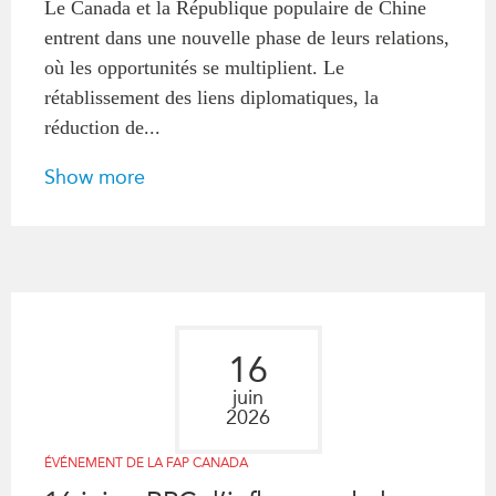
Le Canada et la République populaire de Chine
Centre sur les minéraux
Pleins feux
entrent dans une nouvelle phase de leurs relations,
critiques du Canada et de
l’Indo-Pacifique
où les opportunités se multiplient. Le
NOTRE RÉSEAU DE
rétablissement des liens diplomatiques, la
Enjeux émergents
SITES WEB
réduction de...
En éducation
Programme d’études Asie-
Missions commerciales
Pacifique
Show more
féminines
Investment Monitor
Le Partenariat APEC-
Projet APEC-Canada pour
Canada pour la croissance
l’expansion du partenariat
des entreprises
des entreprises
i-LEAD
Conférence Canada-en-
Asie
RÉSEAUX
16
CPTPP Portal
CanWIN
juin
2026
Attachés supérieurs de
recherche
ÉVÉNEMENT DE LA FAP CANADA
ABLAC