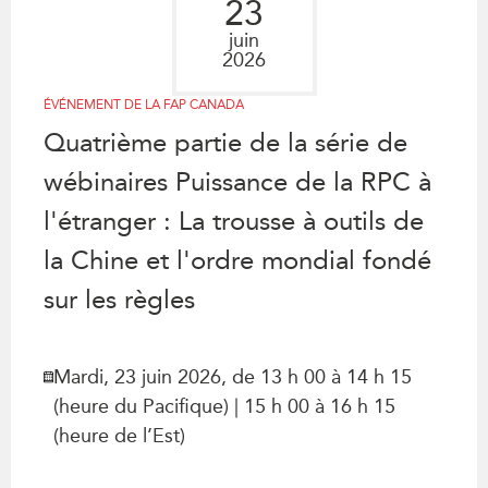
23
Rapports Annuels
Communiqués
juin
2026
Nos Experts
RECHERCHE
Podcast Archive
ÉVÉNEMENT DE LA FAP CANADA
Toutes les publications
Quatrième partie de la série de
Asie du Sud-Est
PUBLICATIONS
wébinaires Puissance de la RPC à
Asie du Nord
Observatoire Asie
Asie du Sud
l'étranger : La trousse à outils de
Perspectives
Commerce avec l’Asie
la Chine et l'ordre mondial fondé
Dépêches
CPTPP Portal
Rapports et notes de
sur les règles
synthèse
Bourses
Réflexions stratégiques
Auteurs
Mardi, 23 juin 2026, de 13 h 00 à 14 h 15
Explications
PROGRAMMES
(heure du Pacifique) | 15 h 00 à 16 h 15
Études de cas
(heure de l’Est)
Initiative indo-pacifique
Sondages
Dialogues et tables rondes
Séries spéciales