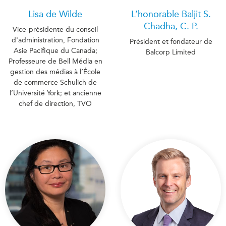
ABAC
Lisa de Wilde
L’honorable Baljit S.
APEC
Chadha, C. P.
Vice-présidente du conseil
PECC
d'administration, Fondation
Président et fondateur de
Asie Pacifique du Canada;
Balcorp Limited
CSCAP
Professeure de Bell Média en
Partenaires institutionnels
gestion des médias à l’École
de commerce Schulich de
l’Université York; et ancienne
chef de direction, TVO