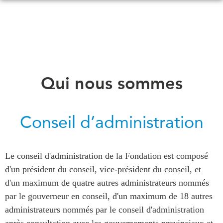
Skip
to
main
content
QUOI DE NEUF
ÉVÉNEMENTS
Qui nous sommes
Tous les événements
CONFÉRENCES
Canada
CANADA-EN-ASIE
Conseil d’administration
Asie
Virtual
À PROPOS DE
CCEA
Le conseil d'administration de la Fondation est composé
NOUS
d'un président du conseil, vice-président du conseil, et
Ce que nous faisons
MÉDIAS
d'un maximum de quatre autres administrateurs nommés
Qui nous sommes
Dans l'actualité
par le gouverneur en conseil, d'un maximum de 18 autres
Joignez-vous à nous
Balados
administrateurs nommés par le conseil d'administration
Transparence
après consultation avec les gouvernements provinciaux et
Vidéos