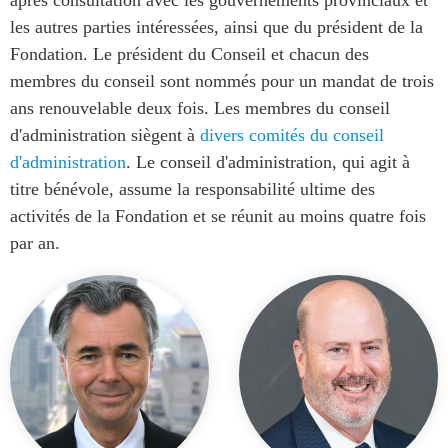
Rapports Annuels
les autres parties intéressées, ainsi que du président de la
Communiqués
Fondation. Le président du Conseil et chacun des
Nos Experts
RECHERCHE
membres du conseil sont nommés pour un mandat de trois
Podcast Archive
ans renouvelable deux fois.
Les membres du conseil
Toutes les publications
d'administration siègent à
divers comités du conseil
Asie du Sud-Est
PUBLICATIONS
d'administration
. Le conseil d'administration, qui agit à
Asie du Nord
Observatoire Asie
titre bénévole, assume la responsabilité ultime des
Asie du Sud
Perspectives
activités de la Fondation et se réunit au moins quatre fois
Commerce avec l’Asie
Dépêches
par an.
CPTPP Portal
Rapports et notes de
synthèse
Bourses
Réflexions stratégiques
Auteurs
Explications
PROGRAMMES
Études de cas
Initiative indo-pacifique
Sondages
Dialogues et tables rondes
Séries spéciales