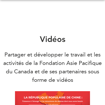
Skip
to
main
content
QUOI DE NEUF
ÉVÉNEMENTS
Vidéos
Tous les événements
CONFÉRENCES
Canada
Partager et développer le travail et les
CANADA-EN-ASIE
Asie
activités de la Fondation Asie Pacifique
Virtual
À PROPOS DE
du Canada et de ses partenaires sous
CCEA
NOUS
forme de vidéos
Ce que nous faisons
MÉDIAS
Qui nous sommes
Dans l'actualité
Joignez-vous à nous
Balados
Transparence
Vidéos