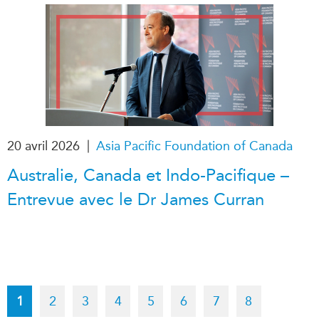
|
20 avril 2026
Asia Pacific Foundation of Canada
Australie, Canada et Indo-Pacifique –
Entrevue avec le Dr James Curran
Pagination
Current
1
Page
2
Page
3
Page
4
Page
5
Page
6
Page
7
Page
8