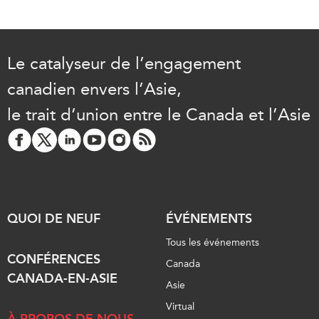
ABAC
APEC
PECC
Le catalyseur de l’engagement
CSCAP
canadien envers l’Asie,
Partenaires institutionnels
le trait d’union entre le Canada et l’Asie
QUOI DE NEUF
ÉVÉNEMENTS
Tous les événements
CONFÉRENCES
Canada
CANADA-EN-ASIE
Asie
Virtual
À PROPOS DE NOUS