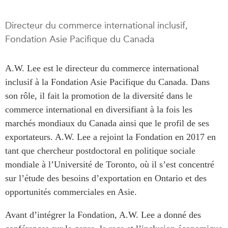
Rapports Annuels
Communiqués
Directeur du commerce international inclusif,
Nos Experts
RECHERCHE
Fondation Asie Pacifique du Canada
Podcast Archive
Toutes les publications
A.W. Lee est le directeur du commerce international
Asie du Sud-Est
PUBLICATIONS
inclusif à la Fondation Asie Pacifique du Canada. Dans
Asie du Nord
Observatoire Asie
son rôle, il fait la promotion de la diversité dans le
Asie du Sud
Perspectives
commerce international en diversifiant à la fois les
Commerce avec l’Asie
Dépêches
marchés mondiaux du Canada ainsi que le profil de ses
CPTPP Portal
Rapports et notes de
exportateurs. A.W. Lee a rejoint la Fondation en 2017 en
synthèse
Bourses
tant que chercheur postdoctoral en politique sociale
Réflexions stratégiques
Auteurs
mondiale à l’Université de Toronto, où il s’est concentré
Explications
sur l’étude des besoins d’exportation en Ontario et des
PROGRAMMES
opportunités commerciales en Asie.
Études de cas
Initiative indo-pacifique
Sondages
Avant d’intégrer la Fondation, A.W. Lee a donné des
Dialogues et tables rondes
Séries spéciales