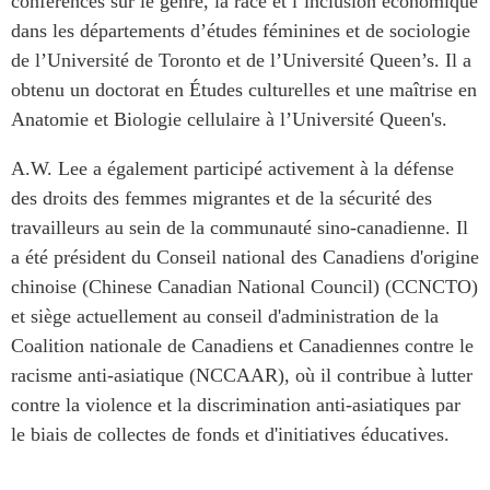
conférences sur le genre, la race et l’inclusion économique
Centre sur les minéraux
Pleins feux
dans les départements d’études féminines et de sociologie
critiques du Canada et de
de l’Université de Toronto et de l’Université Queen’s. Il a
l’Indo-Pacifique
NOTRE RÉSEAU DE
obtenu un doctorat en Études culturelles et une maîtrise en
Enjeux émergents
SITES WEB
Anatomie et Biologie cellulaire à l’Université Queen's.
En éducation
Programme d’études Asie-
Missions commerciales
A.W. Lee a également participé activement à la défense
Pacifique
féminines
des droits des femmes migrantes et de la sécurité des
Investment Monitor
Le Partenariat APEC-
travailleurs au sein de la communauté sino-canadienne. Il
Projet APEC-Canada pour
Canada pour la croissance
l’expansion du partenariat
a été président du Conseil national des Canadiens d'origine
des entreprises
des entreprises
chinoise (Chinese Canadian National Council) (CCNCTO)
i-LEAD
Conférence Canada-en-
et siège actuellement au conseil d'administration de la
Asie
Coalition nationale de Canadiens et Canadiennes contre le
RÉSEAUX
CPTPP Portal
racisme anti-asiatique (NCCAAR), où il contribue à lutter
CanWIN
contre la violence et la discrimination anti-asiatiques par
Attachés supérieurs de
le biais de collectes de fonds et d'initiatives éducatives.
recherche
ABLAC