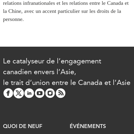
relations infranationales et les relations entre le Canada et
Centre sur les minéraux
Pleins feux
la Chine, avec un accent particulier sur les droits de la
critiques du Canada et de
l’Indo-Pacifique
personne.
NOTRE RÉSEAU DE
Enjeux émergents
SITES WEB
En éducation
Programme d’études Asie-
Missions commerciales
Pacifique
féminines
Investment Monitor
Le Partenariat APEC-
Le catalyseur de l’engagement
Projet APEC-Canada pour
Canada pour la croissance
l’expansion du partenariat
canadien envers l’Asie,
des entreprises
des entreprises
i-LEAD
le trait d’union entre le Canada et l’Asie
Conférence Canada-en-
Asie
RÉSEAUX
CPTPP Portal
CanWIN
Attachés supérieurs de
recherche
QUOI DE NEUF
ÉVÉNEMENTS
ABLAC