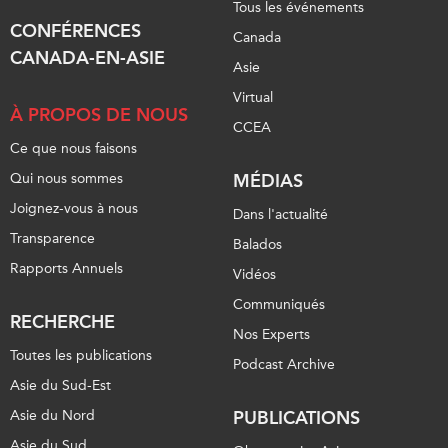
Tous les événements
ABAC
CONFÉRENCES
Canada
APEC
CANADA-EN-ASIE
Asie
PECC
Virtual
CSCAP
À PROPOS DE NOUS
CCEA
Partenaires institutionnels
Ce que nous faisons
Qui nous sommes
MÉDIAS
Joignez-vous à nous
Dans l'actualité
Transparence
Balados
Rapports Annuels
Vidéos
Communiqués
RECHERCHE
Nos Experts
Toutes les publications
Podcast Archive
Asie du Sud-Est
Asie du Nord
PUBLICATIONS
Asie du Sud