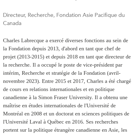
Rapports Annuels
Communiqués
Directeur, Recherche, Fondation Asie Pacifique du
Nos Experts
RECHERCHE
Canada
Podcast Archive
Toutes les publications
Charles Labrecque a exercé diverses fonctions au sein de
Asie du Sud-Est
PUBLICATIONS
la Fondation depuis 2013, d'abord en tant que chef de
Asie du Nord
Observatoire Asie
projet (2013-2015) et depuis 2018 en tant que directeur de
Asie du Sud
Perspectives
la recherche. Il a occupé le poste de vice-président par
Commerce avec l’Asie
Dépêches
intérim, Recherche et stratégie de la Fondation (avril-
CPTPP Portal
Rapports et notes de
novembre 2023). Entre 2015 et 2017, Charles a été chargé
synthèse
Bourses
de cours en relations internationales et en politique
Réflexions stratégiques
Auteurs
canadienne à la Simon Fraser University. Il a obtenu une
Explications
maîtrise en études internationales de l'Université de
PROGRAMMES
Montréal en 2008 et un doctorat en sciences politiques de
Études de cas
l'Université Laval à Québec en 2016. Ses recherches
Initiative indo-pacifique
Sondages
portent sur la politique étrangère canadienne en Asie, les
Dialogues et tables rondes
Séries spéciales