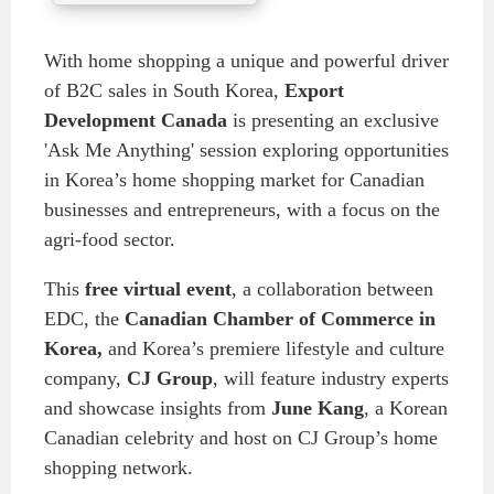
ABAC
APEC
With home shopping a unique and powerful driver
PECC
of B2C sales in South Korea,
Export
CSCAP
Development Canada
is presenting an exclusive
'Ask Me Anything' session exploring opportunities
Partenaires institutionnels
in Korea’s home shopping market for Canadian
businesses and entrepreneurs, with a focus on the
agri-food sector.
This
free virtual event
, a collaboration between
EDC, the
Canadian Chamber of Commerce in
Korea,
and Korea’s premiere lifestyle and culture
company,
CJ Group
, will feature industry experts
and showcase insights from
June Kang
, a Korean
Canadian celebrity and host on CJ Group’s home
shopping network.