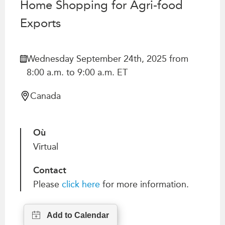
Home Shopping for Agri-food
Centre sur les minéraux
Pleins feux
critiques du Canada et de
Exports
l’Indo-Pacifique
NOTRE RÉSEAU DE
Enjeux émergents
SITES WEB
Wednesday September 24th, 2025 from
En éducation
Programme d’études Asie-
8:00 a.m. to 9:00 a.m. ET
Missions commerciales
Pacifique
féminines
Investment Monitor
Canada
Le Partenariat APEC-
Projet APEC-Canada pour
Canada pour la croissance
l’expansion du partenariat
des entreprises
des entreprises
Où
i-LEAD
Conférence Canada-en-
Virtual
Asie
RÉSEAUX
CPTPP Portal
Contact
CanWIN
Please
click here
for more information.
Attachés supérieurs de
recherche
ABLAC