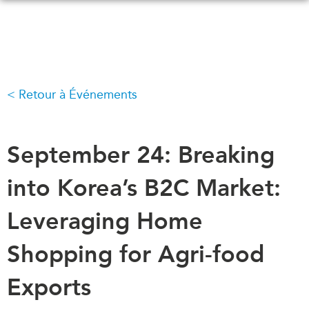
Skip
to
main
content
Retour à Événements
QUOI DE NEUF
ÉVÉNEMENTS
Tous les événements
CONFÉRENCES
Canada
September 24: Breaking
CANADA-EN-ASIE
Asie
into Korea’s B2C Market:
Virtual
À PROPOS DE
CCEA
Leveraging Home
NOUS
Ce que nous faisons
MÉDIAS
Shopping for Agri-food
Qui nous sommes
Dans l'actualité
Exports
Joignez-vous à nous
Balados
Transparence
Vidéos