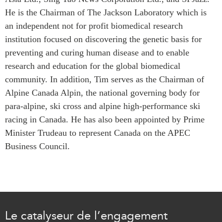
Centre sur les minéraux
Pleins feux
He is the Chairman of The Jackson Laboratory which is
critiques du Canada et de
an independent not for profit biomedical research
l’Indo-Pacifique
NOTRE RÉSEAU DE
institution focused on discovering the genetic basis for
Enjeux émergents
SITES WEB
preventing and curing human disease and to enable
En éducation
research and education for the global biomedical
Programme d’études Asie-
Missions commerciales
Pacifique
community. In addition, Tim serves as the Chairman of
féminines
Investment Monitor
Alpine Canada Alpin, the national governing body for
Le Partenariat APEC-
para-alpine, ski cross and alpine high-performance ski
Projet APEC-Canada pour
Canada pour la croissance
l’expansion du partenariat
des entreprises
racing in Canada. He has also been appointed by Prime
des entreprises
Minister Trudeau to represent Canada on the APEC
i-LEAD
Conférence Canada-en-
Business Council.
Asie
RÉSEAUX
CPTPP Portal
CanWIN
Attachés supérieurs de
recherche
Le catalyseur de l’engagement
ABLAC