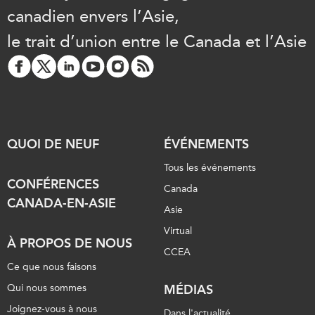
ABAC
canadien envers l’Asie,
APEC
le trait d’union entre le Canada et l’Asie
PECC
CSCAP
Partenaires institutionnels
QUOI DE NEUF
ÉVÉNEMENTS
Tous les événements
CONFÉRENCES
Canada
CANADA-EN-ASIE
Asie
Virtual
À PROPOS DE NOUS
CCEA
Ce que nous faisons
Qui nous sommes
MÉDIAS
Joignez-vous à nous
Dans l'actualité