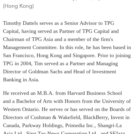
(Hong Kong)
Rapports Annuels
Communiqués
Nos Experts
RECHERCHE
Timothy Dattels serves as a Senior Advisor to TPG
Podcast Archive
Capital, having served as Partner of TPG Capital and
Toutes les publications
Chairman of TPG Asia and a member of the firm's
Asie du Sud-Est
PUBLICATIONS
Management Committee. In this role, he has been based in
Asie du Nord
Observatoire Asie
San Francisco, Hong Kong and Singapore. Prior to joining
Asie du Sud
Perspectives
TPG in 2004, Tim served as a Partner and Managing
Commerce avec l’Asie
Dépêches
Director of Goldman Sachs and Head of Investment
CPTPP Portal
Banking in Asia.
Rapports et notes de
synthèse
Bourses
He received an M.B.A. from Harvard Business School
Réflexions stratégiques
Auteurs
and a Bachelor of Arts with Honors from the University of
Explications
Western Ontario. He serves or has served on the Boards of
PROGRAMMES
Études de cas
Directors of Cushman & Wakefield, BlackBerry, Invest in
Initiative indo-pacifique
Sondages
Canada, Parkway Holdings, Primedia Inc., Shangri-La
Dialogues et tables rondes
Séries spéciales
Asia Ltd., Sing Tao News Corporation Ltd., and SFJazz.