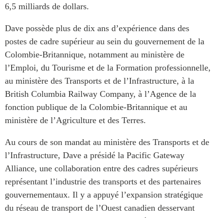
6,5 milliards de dollars.
Centre sur les minéraux
Pleins feux
critiques du Canada et de
Dave possède plus de dix ans d’expérience dans des
l’Indo-Pacifique
NOTRE RÉSEAU DE
postes de cadre supérieur au sein du gouvernement de la
Enjeux émergents
SITES WEB
Colombie-Britannique, notamment au ministère de
En éducation
Programme d’études Asie-
l’Emploi, du Tourisme et de la Formation professionnelle,
Missions commerciales
Pacifique
au ministère des Transports et de l’Infrastructure, à la
féminines
Investment Monitor
British Columbia Railway Company, à l’Agence de la
Le Partenariat APEC-
Projet APEC-Canada pour
Canada pour la croissance
fonction publique de la Colombie-Britannique et au
l’expansion du partenariat
des entreprises
ministère de l’Agriculture et des Terres.
des entreprises
i-LEAD
Conférence Canada-en-
Au cours de son mandat au ministère des Transports et de
Asie
l’Infrastructure, Dave a présidé la Pacific Gateway
RÉSEAUX
CPTPP Portal
Alliance, une collaboration entre des cadres supérieurs
CanWIN
représentant l’industrie des transports et des partenaires
Attachés supérieurs de
gouvernementaux. Il y a appuyé l’expansion stratégique
recherche
du réseau de transport de l’Ouest canadien desservant
ABLAC