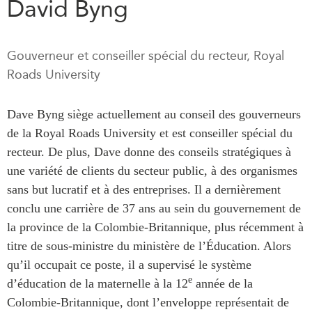
David Byng
Rapports Annuels
Communiqués
Nos Experts
RECHERCHE
Gouverneur et conseiller spécial du recteur, Royal
Podcast Archive
Roads University
Toutes les publications
Asie du Sud-Est
PUBLICATIONS
Dave Byng siège actuellement au conseil des gouverneurs
Asie du Nord
Observatoire Asie
de la Royal Roads University et est conseiller spécial du
Asie du Sud
Perspectives
recteur. De plus, Dave donne des conseils stratégiques à
Commerce avec l’Asie
Dépêches
une variété de clients du secteur public, à des organismes
CPTPP Portal
Rapports et notes de
sans but lucratif et à des entreprises. Il a dernièrement
synthèse
Bourses
conclu une carrière de 37 ans au sein du gouvernement de
Réflexions stratégiques
Auteurs
la province de la Colombie-Britannique, plus récemment à
Explications
titre de sous-ministre du ministère de l’Éducation. Alors
PROGRAMMES
Études de cas
qu’il occupait ce poste, il a supervisé le système
e
Initiative indo-pacifique
d’éducation de la maternelle à la 12
année de la
Sondages
Colombie-Britannique, dont l’enveloppe représentait de
Dialogues et tables rondes
Séries spéciales