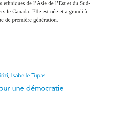
ATIONS
s ethniques de l’Asie de l’Est et du Sud-
CPTPP Portal
ers le Canada. Elle est née et a grandi à
re Asie
ne de première génération.
es
t notes de synthèse
 stratégiques
s
cas
rizi
,
Isabelle Tupas
our une démocratie
iales