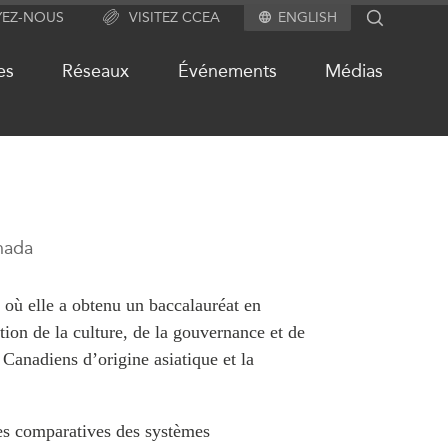
YEZ-NOUS
VISITEZ CCEA
ENGLISH
SEARCH
es
Réseaux
Événements
Médias
S
NOTRE RÉSEAU DE SITES
WEB
nada
alité
Programme d’études Asie-
Pacifique
 où elle a obtenu un baccalauréat en
Investment Monitor
ction de la culture, de la gouvernance et de
ués
es Canadiens d’origine asiatique et la
Projet APEC-Canada pour
ts
l’expansion du partenariat des
entreprises
chive
des comparatives des systèmes
Conférence Canada-en-Asie