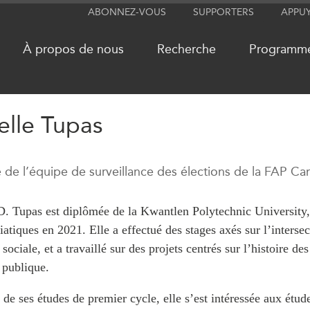
ABONNEZ-VOUS
SUPPORTERS
APPU
À propos de nous
Recherche
Programm
elle Tupas
RÉSEAUX
MÉDIA
de l’équipe de surveillance des élections de la FAP Ca
CanWIN
Dans l'actu
Attachés supérieurs de recherche
Balados
 D. Tupas est diplômée de la Kwantlen Polytechnic University,
ABLAC
Vidéos
iatiques en 2021. Elle a effectué des stages axés sur l’interse
ABAC
Communiq
e sociale, et a travaillé sur des projets centrés sur l’histoire d
APEC
Nos Exper
publique.
PECC
Podcast Ar
de ses études de premier cycle, elle s’est intéressée aux étu
CSCAP