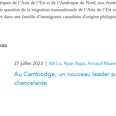
PUBLIC
tiques de l’Asie de l’Est et de l’Amérique du Nord, aux étude
Partenaires institutionnels
 la question de la migration transnationale de l’Asie de l’Est v
Observatoi
r dans une famille d’immigrants canadiens d'origine philippi
ÉVÉNEMENTS
Perspectiv
Tous les événements
Dépêches
des
Canada
Rapports e
critiques
Asie
Réflexions
pas
Pacifique
Virtual
Explication
CCEA
Études de 
|
27 juillet 2023
Bill Lu
,
Ryan Ngai
,
Arnaud Nsami
Sondages
féminines
Au Cambodge, un nouveau leader p
Séries spéc
nada pour
Pleins feux
chancelante
rises