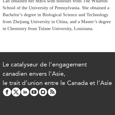
Lan obtained her MBA with honours from The Wharton
ABAC
School of the University of Pennsylvania. She obtained a
APEC
Bachelor’s degree in Biological Science and Technology
PECC
from Zhejiang University in China, and a Master’s degree
CSCAP
in Chemistry from Tulane University, Louisiana.
Partenaires institutionnels
Le catalyseur de l’engagement
canadien envers l’Asie,
le trait d’union entre le Canada et l’Asie