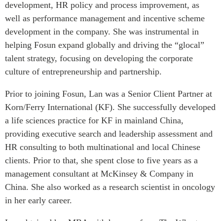
development, HR policy and process improvement, as
Centre sur les minéraux
Pleins feux
well as performance management and incentive scheme
critiques du Canada et de
l’Indo-Pacifique
development in the company. She was instrumental in
NOTRE RÉSEAU DE
Enjeux émergents
helping Fosun expand globally and driving the “glocal”
SITES WEB
talent strategy, focusing on developing the corporate
En éducation
Programme d’études Asie-
culture of entrepreneurship and partnership.
Missions commerciales
Pacifique
féminines
Investment Monitor
Prior to joining Fosun, Lan was a Senior Client Partner at
Le Partenariat APEC-
Projet APEC-Canada pour
Korn/Ferry International (KF). She successfully developed
Canada pour la croissance
l’expansion du partenariat
des entreprises
a life sciences practice for KF in mainland China,
des entreprises
i-LEAD
providing executive search and leadership assessment and
Conférence Canada-en-
HR consulting to both multinational and local Chinese
Asie
RÉSEAUX
clients. Prior to that, she spent close to five years as a
CPTPP Portal
management consultant at McKinsey & Company in
CanWIN
China. She also worked as a research scientist in oncology
Attachés supérieurs de
recherche
in her early career.
ABLAC