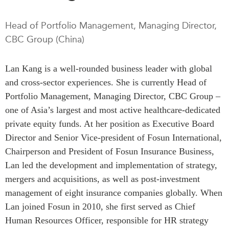
Rapports Annuels
Communiqués
Head of Portfolio Management, Managing Director,
Nos Experts
RECHERCHE
CBC Group (China)
Podcast Archive
Toutes les publications
Lan Kang is a well-rounded business leader with global
Asie du Sud-Est
PUBLICATIONS
and cross-sector experiences. She is currently Head of
Asie du Nord
Observatoire Asie
Portfolio Management, Managing Director, CBC Group –
Asie du Sud
Perspectives
one of Asia’s largest and most active healthcare-dedicated
Commerce avec l’Asie
Dépêches
private equity funds. At her position as Executive Board
CPTPP Portal
Rapports et notes de
Director and Senior Vice-president of Fosun International,
synthèse
Bourses
Chairperson and President of Fosun Insurance Business,
Réflexions stratégiques
Auteurs
Lan led the development and implementation of strategy,
Explications
mergers and acquisitions, as well as post-investment
PROGRAMMES
management of eight insurance companies globally. When
Études de cas
Lan joined Fosun in 2010, she first served as Chief
Initiative indo-pacifique
Sondages
Human Resources Officer, responsible for HR strategy
Dialogues et tables rondes
Séries spéciales