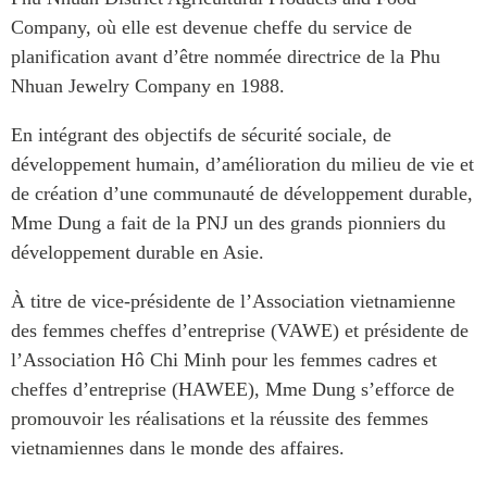
Centre sur les minéraux
Pleins feux
Company
, où elle est devenue cheffe du service de
critiques du Canada et de
planification avant d’être nommée directrice de la Phu
l’Indo-Pacifique
NOTRE RÉSEAU DE
Nhuan
Jewelry
Company
en 1988.
Enjeux émergents
SITES WEB
En éducation
En intégrant des objectifs de sécurité sociale, de
Programme d’études Asie-
Missions commerciales
développement humain, d’amélioration du milieu de vie et
Pacifique
féminines
de création d’une communauté de développement durable,
Investment Monitor
Le Partenariat APEC-
Mme Dung a fait de la PNJ un des grands pionniers du
Projet APEC-Canada pour
Canada pour la croissance
développement durable en Asie.
l’expansion du partenariat
des entreprises
des entreprises
i-LEAD
À titre de vice-présidente de l’Association vietnamienne
Conférence Canada-en-
des femmes cheffes d’entreprise (VAWE) et présidente de
Asie
RÉSEAUX
l’Association Hô Chi Minh pour les femmes cadres et
CPTPP Portal
CanWIN
cheffes d’entreprise (HAWEE), Mme Dung s’efforce de
promouvoir les réalisations et la réussite des femmes
Attachés supérieurs de
recherche
vietnamiennes dans le monde des affaires.
ABLAC