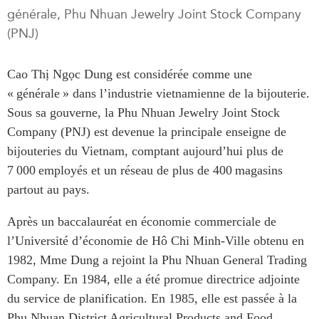
générale, Phu Nhuan Jewelry Joint Stock Company
Rapports Annuels
Communiqués
(PNJ)
Nos Experts
RECHERCHE
Podcast Archive
Cao
Thị
Ngọc
Dung est considérée comme une
Toutes les publications
« générale » dans l’industrie vietnamienne de la bijouterie.
Asie du Sud-Est
PUBLICATIONS
Sous sa gouverne, la Phu
Nhuan
Jewelry
Joint Stock
Asie du Nord
Observatoire Asie
Company
(PNJ) est devenue la principale enseigne de
Asie du Sud
Perspectives
bijouteries du Vietnam, comptant aujourd’hui plus de
Commerce avec l’Asie
Dépêches
7 000 employés et un réseau de plus de 400 magasins
CPTPP Portal
partout au pays.
Rapports et notes de
synthèse
Bourses
Après un baccalauréat en économie commerciale de
Réflexions stratégiques
Auteurs
l’Université d’économie de Hô Chi Minh-Ville obtenu en
Explications
1982, Mme Dung a rejoint la Phu
Nhuan
General Trading
PROGRAMMES
Études de cas
Company
. En 1984, elle a été promue directrice adjointe
Initiative indo-pacifique
Sondages
du service de planification. En 1985, elle est passée à la
Dialogues et tables rondes
Séries spéciales
Phu
Nhuan
District Agricultural
Products
and Food