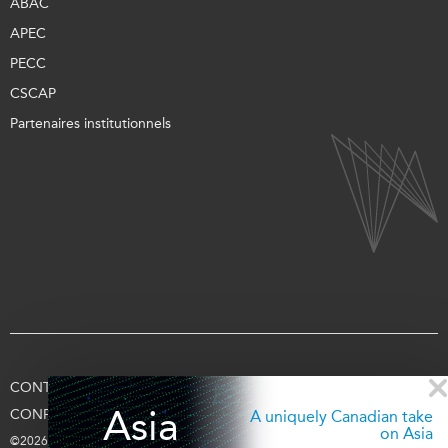
ABAC
APEC
PECC
CSCAP
Partenaires institutionnels
CONTACTEZ-NOUS
CONDITIONS D’UTILISATION
Asia
CONFIDENTIALITÉ
APPUYEZ-NOUS
SE CONNECTER
A uniquely Canadian take
on Asia
©2026 Fondation Asie Pacifique du Canada