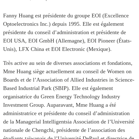
Rapports Annuels
Communiqués
Fanny Huang est présidente du groupe EOI (Excellence
Nos Experts
RECHERCHE
Optoelectronics
Inc.) depuis 1995. Elle est également
Podcast Archive
présidente du conseil d’administration et présidente de
Toutes les publications
EOI USA, EOI
GmbH
(Allemagne), EOI Pioneer (États-
Asie du Sud-Est
PUBLICATIONS
Unis), LFX China et EOI
Electronic
(Mexique).
Asie du Nord
Observatoire Asie
Asie du Sud
Très active au sein de diverses associations et fondations,
Perspectives
Commerce avec l’Asie
Mme Huang siège actuellement au conseil de
Women
on
Dépêches
Boards
et de l’Association of
Allied
Industries in Science-
CPTPP Portal
Rapports et notes de
Based
Industrial
Park (SBIP). Elle est également
synthèse
Bourses
organisatrice du Green Energy
Technology
Industry
Réflexions stratégiques
Auteurs
Investment Group. Auparavant, Mme Huang a été
Explications
administratrice et présidente du conseil d’administration
PROGRAMMES
Études de cas
de la
Managerial
Intelligentsia Association de l’Université
Initiative indo-pacifique
Sondages
nationale de
Chengchi
, présidente de l’association des
Dialogues et tables rondes
Séries spéciales
étudiants taïwanais de l’Université
DePaul
et directrice de