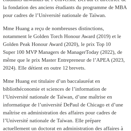
Centre sur les minéraux
Pleins feux
la fondation des anciens étudiants du programme de MBA
critiques du Canada et de
pour cadres de l’Université nationale de Taïwan.
l’Indo-Pacifique
NOTRE RÉSEAU DE
Enjeux émergents
Mme Huang a reçu de nombreuses distinctions,
SITES WEB
En éducation
notamment le Golden
Torch
Honour
Award
(2019) et le
Programme d’études Asie-
Missions commerciales
Golden Peak
Honour
Award
(2020), le prix Top 10
Pacifique
féminines
Super 100 MVP Managers de
ManagerToday
(2022), de
Investment Monitor
Le Partenariat APEC-
même que le prix Master Entrepreneur de l’APEA (2023,
Projet APEC-Canada pour
Canada pour la croissance
2024). Elle détient en outre 12 brevets.
l’expansion du partenariat
des entreprises
des entreprises
i-LEAD
Mme Huang est titulaire d’un baccalauréat en
Conférence Canada-en-
bibliothéconomie et sciences de l’information de
Asie
RÉSEAUX
l’Université nationale de Taïwan, d’une maîtrise en
CPTPP Portal
CanWIN
informatique de l’université
DePaul
de Chicago et d’une
maîtrise en administration des affaires pour cadres de
Attachés supérieurs de
recherche
l’Université nationale de Taïwan. Elle prépare
ABLAC
actuellement un doctorat en administration des affaires à