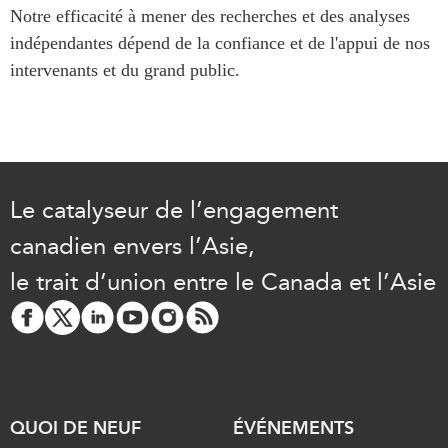
Notre efficacité à mener des recherches et des analyses
Rapports Annuels
Communiqués
indépendantes dépend de la confiance et de l'appui de nos
Nos Experts
intervenants et du grand public.
RECHERCHE
Podcast Archive
Toutes les publications
Asie du Sud-Est
PUBLICATIONS
Asie du Nord
Observatoire Asie
Asie du Sud
Le catalyseur de l’engagement
Perspectives
Commerce avec l’Asie
Dépêches
canadien envers l’Asie,
CPTPP Portal
Rapports et notes de
le trait d’union entre le Canada et l’Asie
synthèse
Bourses
Réflexions stratégiques
Auteurs
Explications
PROGRAMMES
Études de cas
Initiative indo-pacifique
Sondages
QUOI DE NEUF
ÉVÉNEMENTS
Dialogues et tables rondes
Séries spéciales