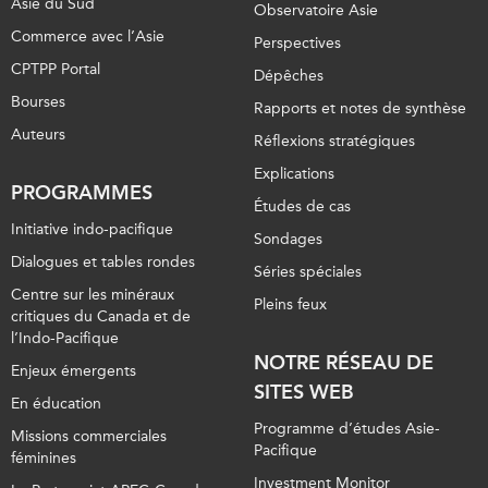
Asie du Sud
Observatoire Asie
ABAC
Commerce avec l’Asie
Perspectives
APEC
CPTPP Portal
Dépêches
PECC
Bourses
Rapports et notes de synthèse
CSCAP
Auteurs
Réflexions stratégiques
Partenaires institutionnels
Explications
PROGRAMMES
Études de cas
Initiative indo-pacifique
Sondages
Dialogues et tables rondes
Séries spéciales
Centre sur les minéraux
Pleins feux
critiques du Canada et de
l’Indo-Pacifique
NOTRE RÉSEAU DE
Enjeux émergents
SITES WEB
En éducation
Programme d’études Asie-
Missions commerciales
Pacifique
féminines
Investment Monitor