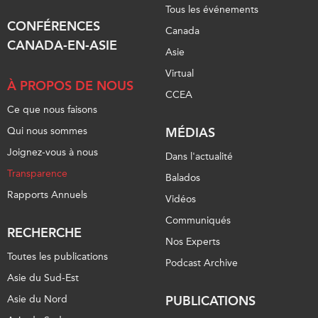
Tous les événements
Centre sur les minéraux
Pleins feux
CONFÉRENCES
critiques du Canada et de
Canada
l’Indo-Pacifique
CANADA-EN-ASIE
NOTRE RÉSEAU DE
Asie
Enjeux émergents
SITES WEB
Virtual
En éducation
À PROPOS DE NOUS
Programme d’études Asie-
CCEA
Missions commerciales
Pacifique
Ce que nous faisons
féminines
Investment Monitor
Qui nous sommes
MÉDIAS
Le Partenariat APEC-
Projet APEC-Canada pour
Joignez-vous à nous
Canada pour la croissance
Dans l'actualité
l’expansion du partenariat
des entreprises
Transparence
Balados
des entreprises
i-LEAD
Rapports Annuels
Vidéos
Conférence Canada-en-
Asie
Communiqués
RÉSEAUX
RECHERCHE
CPTPP Portal
Nos Experts
CanWIN
Toutes les publications
Podcast Archive
Attachés supérieurs de
Asie du Sud-Est
recherche
Asie du Nord
PUBLICATIONS
ABLAC