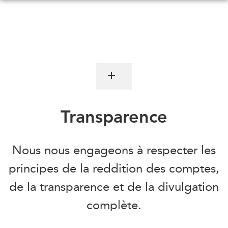
Skip
to
main
content
QUOI DE NEUF
ÉVÉNEMENTS
Tous les événements
CONFÉRENCES
Canada
Transparence
CANADA-EN-ASIE
Asie
Virtual
À PROPOS DE
Nous nous engageons à respecter les
CCEA
NOUS
principes de la reddition des comptes,
Ce que nous faisons
MÉDIAS
de la transparence et de la divulgation
Qui nous sommes
Dans l'actualité
complète.
Joignez-vous à nous
Balados
Transparence
Vidéos