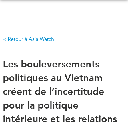
Skip
to
main
content
Retour à Asia Watch
QUOI DE NEUF
ÉVÉNEMENTS
Tous les événements
CONFÉRENCES
Canada
Les bouleversements
CANADA-EN-ASIE
Asie
politiques au Vietnam
Virtual
À PROPOS DE
CCEA
créent de l’incertitude
NOUS
Ce que nous faisons
MÉDIAS
pour la politique
Qui nous sommes
Dans l'actualité
intérieure et les relations
Joignez-vous à nous
Balados
Transparence
Vidéos