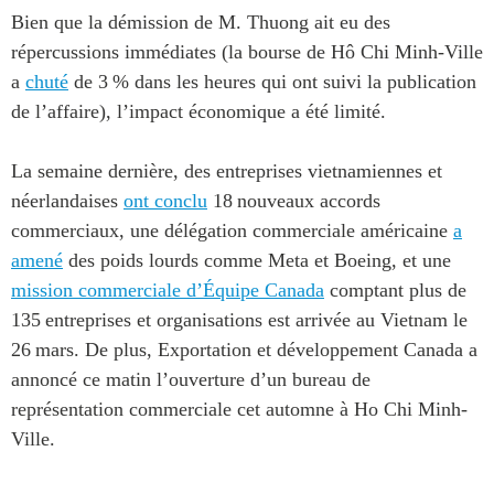
ABAC
Bien que la démission de M. Thuong ait eu des
répercussions immédiates (la bourse de Hô Chi Minh-Ville
APEC
a
chuté
de 3 % dans les heures qui ont suivi la publication
PECC
de l’affaire), l’impact économique a été limité.
CSCAP
Partenaires institutionnels
La semaine dernière, des entreprises vietnamiennes et
néerlandaises
ont conclu
18 nouveaux accords
commerciaux, une délégation commerciale américaine
a
amené
des poids lourds comme Meta et Boeing, et une
mission commerciale d’Équipe Canada
comptant plus de
135 entreprises et organisations est arrivée au Vietnam le
26 mars. De plus, Exportation et développement Canada a
annoncé ce matin l’ouverture d’un bureau de
représentation commerciale cet automne à Ho Chi Minh-
Ville.