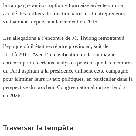
la campagne anticorruption « fournaise ardente » qui a
Centre sur les minéraux
Pleins feux
critiques du Canada et de
acculé des milliers de fonctionnaires et d’entrepreneurs
l’Indo-Pacifique
vietnamiens depuis son lancement en 2016.
NOTRE RÉSEAU DE
Enjeux émergents
SITES WEB
En éducation
Les allégations à l’encontre de M. Thuong remontent à
Programme d’études Asie-
Missions commerciales
l’époque où il était secrétaire provincial, soit de
Pacifique
féminines
2011 à 2013. Avec l’intensification de la campagne
Investment Monitor
Le Partenariat APEC-
anticorruption, certains analystes pensent que les membres
Projet APEC-Canada pour
Canada pour la croissance
du Parti aspirant à la présidence utilisent cette campagne
l’expansion du partenariat
des entreprises
des entreprises
pour éliminer leurs rivaux politiques, en particulier dans la
i-LEAD
Conférence Canada-en-
perspective du prochain Congrès national qui se tiendra
Asie
en 2026.
RÉSEAUX
CPTPP Portal
CanWIN
Attachés supérieurs de
recherche
Traverser la tempête
ABLAC