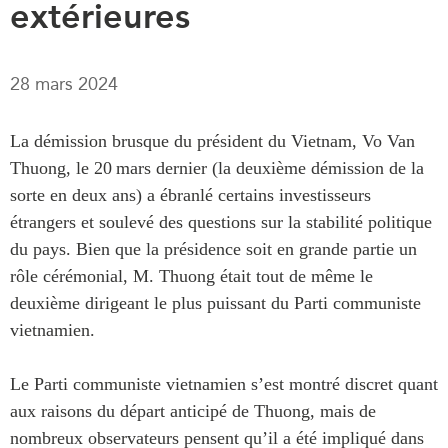
extérieures
Rapports Annuels
Communiqués
Nos Experts
RECHERCHE
28 mars 2024
Podcast Archive
Toutes les publications
Asie du Sud-Est
La démission brusque du président du Vietnam, Vo Van
PUBLICATIONS
Thuong, le 20 mars dernier (la deuxième démission de la
Asie du Nord
Observatoire Asie
sorte en deux ans) a ébranlé certains investisseurs
Asie du Sud
Perspectives
étrangers et soulevé des questions sur la stabilité politique
Commerce avec l’Asie
Dépêches
du pays. Bien que la présidence soit en grande partie un
CPTPP Portal
Rapports et notes de
rôle cérémonial, M. Thuong était tout de même le
synthèse
Bourses
deuxième dirigeant le plus puissant du Parti communiste
Réflexions stratégiques
Auteurs
vietnamien.
Explications
PROGRAMMES
Études de cas
Le Parti communiste vietnamien s’est montré discret quant
Initiative indo-pacifique
Sondages
aux raisons du départ anticipé de Thuong, mais de
Dialogues et tables rondes
nombreux observateurs pensent qu’il a été impliqué dans
Séries spéciales