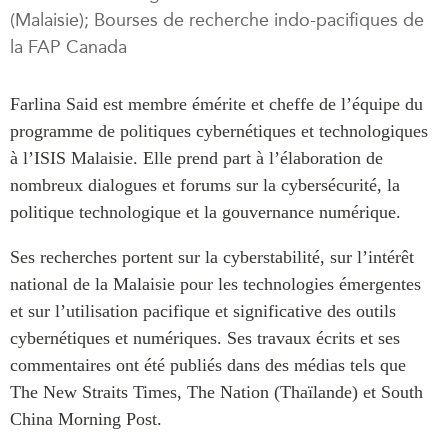
(Malaisie); Bourses de recherche indo-pacifiques de
Rapports Annuels
Communiqués
la FAP Canada
Nos Experts
RECHERCHE
Podcast Archive
Farlina Said est membre émérite et cheffe de l’équipe du
Toutes les publications
programme de politiques cybernétiques et technologiques
Asie du Sud-Est
PUBLICATIONS
à l’ISIS Malaisie. Elle prend part à l’élaboration de
Asie du Nord
Observatoire Asie
nombreux dialogues et forums sur la cybersécurité, la
Asie du Sud
Perspectives
politique technologique et la gouvernance numérique.
Commerce avec l’Asie
Dépêches
Ses recherches portent sur la cyberstabilité, sur l’intérêt
CPTPP Portal
Rapports et notes de
national de la Malaisie pour les technologies émergentes
synthèse
Bourses
et sur l’utilisation pacifique et significative des outils
Réflexions stratégiques
Auteurs
cybernétiques et numériques. Ses travaux écrits et ses
Explications
commentaires ont été publiés dans des médias tels que
PROGRAMMES
Études de cas
The New Straits Times, The Nation (Thaïlande) et South
Initiative indo-pacifique
Sondages
China Morning Post.
Dialogues et tables rondes
Séries spéciales