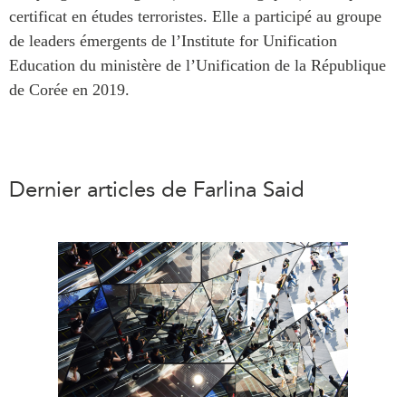
ABAC
certificat en études terroristes. Elle a participé au groupe
de leaders émergents de l’Institute for Unification
APEC
Education du ministère de l’Unification de la République
PECC
de Corée en 2019.
CSCAP
Partenaires institutionnels
Dernier articles de Farlina Said