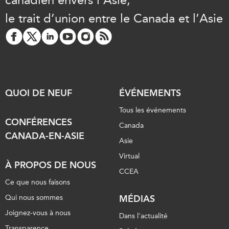
ABAC
le trait d’union entre le Canada et l’Asie
APEC
PECC
CSCAP
Partenaires institutionnels
QUOI DE NEUF
ÉVÉNEMENTS
Tous les événements
CONFÉRENCES
Canada
CANADA-EN-ASIE
Asie
Virtual
À PROPOS DE NOUS
CCEA
Ce que nous faisons
Qui nous sommes
MÉDIAS
Joignez-vous à nous
Dans l'actualité
Transparence