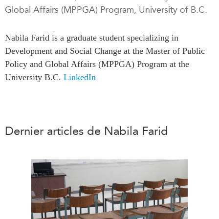
Global Affairs (MPPGA) Program, University of B.C.
Rapports Annuels
Communiqués
Nos Experts
RECHERCHE
Nabila Farid is a graduate student specializing in
Podcast Archive
Development and Social Change at the Master of Public
Toutes les publications
Policy and Global Affairs (MPPGA) Program at the
Asie du Sud-Est
PUBLICATIONS
University B.C.
LinkedIn
Asie du Nord
Observatoire Asie
Asie du Sud
Perspectives
Commerce avec l’Asie
Dépêches
CPTPP Portal
Dernier articles de Nabila Farid
Rapports et notes de
synthèse
Bourses
Réflexions stratégiques
Auteurs
Explications
PROGRAMMES
Études de cas
Initiative indo-pacifique
Sondages
Dialogues et tables rondes
Séries spéciales