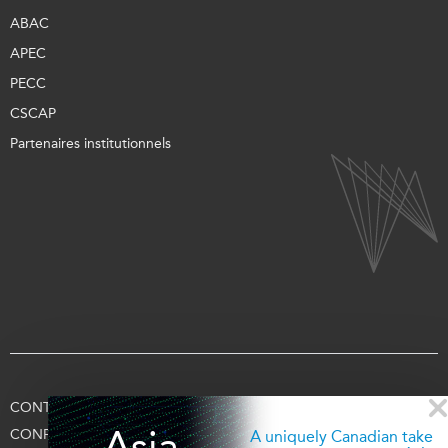
ABAC
APEC
PECC
CSCAP
Partenaires institutionnels
CONTACTEZ-NOUS
CONDITIONS D’UTILISATION
Asia
CONFIDENTIALITÉ
APPUYEZ-NOUS
SE CONNECTER
A uniquely Canadian take