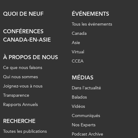
ABAC
QUOI DE NEUF
ÉVÉNEMENTS
APEC
PECC
Tous les événements
CONFÉRENCES
CSCAP
Canada
CANADA-EN-ASIE
Partenaires institutionnels
Asie
Virtual
À PROPOS DE NOUS
CCEA
Ce que nous faisons
Qui nous sommes
MÉDIAS
Joignez-vous à nous
Dans l'actualité
Transparence
Balados
Rapports Annuels
Vidéos
Communiqués
RECHERCHE
Nos Experts
Toutes les publications
Podcast Archive