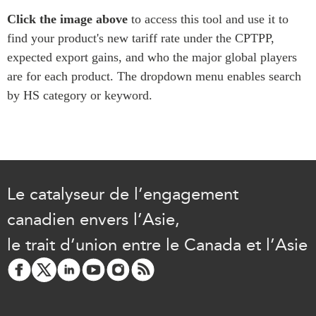
Centre sur les minéraux
Pleins feux
Click the image above
to access this tool and use it to
critiques du Canada et de
find your product's new tariff rate under the CPTPP,
l’Indo-Pacifique
NOTRE RÉSEAU DE
expected export gains, and who the major global players
Enjeux émergents
SITES WEB
are for each product. The dropdown menu enables search
En éducation
Programme d’études Asie-
by HS category or keyword.
Missions commerciales
Pacifique
féminines
Investment Monitor
Le Partenariat APEC-
Projet APEC-Canada pour
Canada pour la croissance
l’expansion du partenariat
des entreprises
des entreprises
i-LEAD
Le catalyseur de l’engagement
Conférence Canada-en-
Asie
canadien envers l’Asie,
RÉSEAUX
CPTPP Portal
le trait d’union entre le Canada et l’Asie
CanWIN
Attachés supérieurs de
recherche
ABLAC