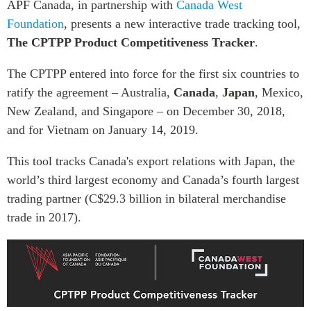
APF Canada, in partnership with
Canada West
Rapports Annuels
Communiqués
Foundation
, presents a new interactive trade tracking tool,
The CPTPP Product Competitiveness Tracker
Nos Experts
.
RECHERCHE
Podcast Archive
The CPTPP entered into force for the first six countries to
Toutes les publications
ratify the agreement – Australia,
Canada
,
Japan
, Mexico,
Asie du Sud-Est
PUBLICATIONS
New Zealand, and Singapore – on December 30, 2018,
Asie du Nord
Observatoire Asie
and for Vietnam on January 14, 2019.
Asie du Sud
Perspectives
Commerce avec l’Asie
This tool tracks Canada's export relations with Japan, the
Dépêches
world’s third largest economy and Canada’s fourth largest
CPTPP Portal
Rapports et notes de
trading partner (C$29.3 billion in bilateral merchandise
synthèse
Bourses
trade in 2017).
Réflexions stratégiques
Auteurs
Explications
PROGRAMMES
Études de cas
Initiative indo-pacifique
Sondages
Dialogues et tables rondes
Séries spéciales