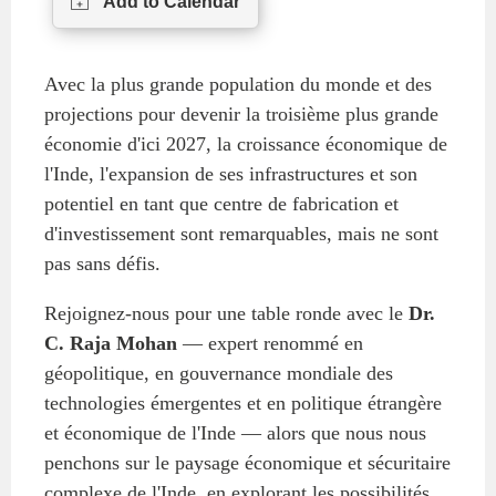
ABAC
APEC
Avec la plus grande population du monde et des
PECC
projections pour devenir la troisième plus grande
CSCAP
économie d'ici 2027, la croissance économique de
Partenaires institutionnels
l'Inde, l'expansion de ses infrastructures et son
potentiel en tant que centre de fabrication et
d'investissement sont remarquables, mais ne sont
pas sans défis.
Rejoignez-nous pour une table ronde avec le
Dr.
C. Raja Mohan
— expert renommé en
géopolitique, en gouvernance mondiale des
technologies émergentes et en politique étrangère
et économique de l'Inde — alors que nous nous
penchons sur le paysage économique et sécuritaire
complexe de l'Inde, en explorant les possibilités