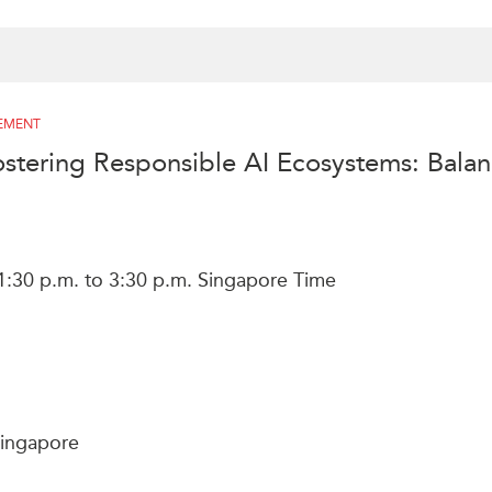
PUBLIC
Partenaires institutionnels
Observatoi
ÉVÉNEMENTS
Perspectiv
Tous les événements
Dépêches
NEMENT
des
Canada
Rapports e
ostering Responsible AI Ecosystems: Balan
critiques
Asie
Réflexions
Pacifique
Virtual
Explication
CCEA
Études de 
Sondages
1:30 p.m. to 3:30 p.m. Singapore Time
féminines
Séries spéc
nada pour
Pleins feux
rises
 Singapore