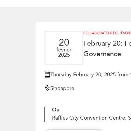
Joignez-vous à nous
Auteurs
Transparence
Rapports Annuels
PROGRAMMES
Initiative indo-pacifique
COLLABORATEUR DE L’ÉVÉ
Dialogues et tables ron
20
February 20: F
Centre sur les minéraux 
février
Governance
du Canada et de l’Indo-
2025
Enjeux émergents
En éducation
Thursday February 20, 2025 from 
Missions commerciales 
Singapore
Le Partenariat APEC-Ca
la croissance des entrep
i-LEAD
Où
Raffles City Convention Centre,