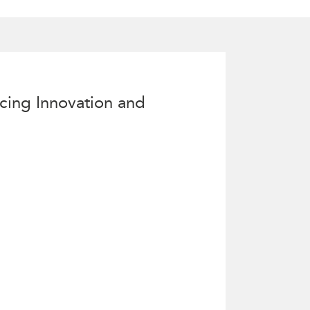
ATIONS
CPTPP Portal
re Asie
es
t notes de synthèse
cing Innovation and
 stratégiques
s
cas
iales