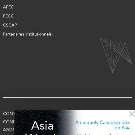
APEC
PECC
CSCAP
Partenaires institutionnels
CONTACTEZ-NOUS
CONDITIONS D’UTILISATION
Asia
CONFIDENTIALITÉ
APPUYEZ-NOUS
SE CONNECTER
A uniquely Canadian take
on Asia
©2026 Fondation Asie Pacifique du Canada