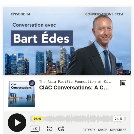
Rapports Annuels
Communiqués
Nos Experts
RECHERCHE
Podcast Archive
Toutes les publications
Asie du Sud-Est
PUBLICATIONS
Asie du Nord
Observatoire Asie
Asie du Sud
Perspectives
Commerce avec l’Asie
Dépêches
CPTPP Portal
Rapports et notes de
synthèse
Bourses
Réflexions stratégiques
Auteurs
Explications
PROGRAMMES
Études de cas
Initiative indo-pacifique
Sondages
Dialogues et tables rondes
Séries spéciales