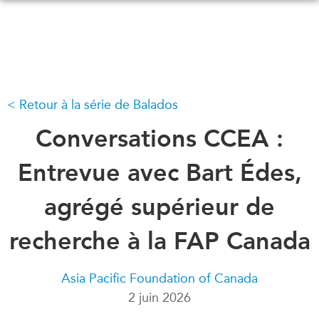
Skip
to
main
content
Retour à la série de Balados
QUOI DE NEUF
ÉVÉNEMENTS
Tous les événements
Conversations CCEA :
CONFÉRENCES
Canada
CANADA-EN-ASIE
Entrevue avec Bart Édes,
Asie
Virtual
agrégé supérieur de
À PROPOS DE
CCEA
NOUS
recherche à la FAP Canada
Ce que nous faisons
MÉDIAS
Qui nous sommes
Dans l'actualité
Asia Pacific Foundation of Canada
Joignez-vous à nous
2 juin 2026
Balados
Transparence
Vidéos