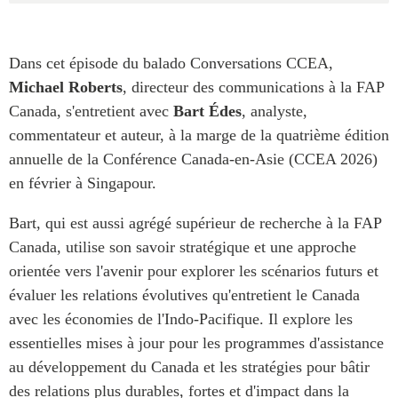
Centre sur les minéraux
Pleins feux
critiques du Canada et de
l’Indo-Pacifique
NOTRE RÉSEAU DE
Dans cet épisode du balado Conversations CCEA,
Enjeux émergents
SITES WEB
Michael Roberts
, directeur des communications à la FAP
En éducation
Canada, s'entretient avec
Bart Édes
, analyste,
Programme d’études Asie-
Missions commerciales
commentateur et auteur, à la marge de la quatrième édition
Pacifique
féminines
annuelle de la Conférence Canada-en-Asie (CCEA 2026)
Investment Monitor
Le Partenariat APEC-
en février à Singapour.
Projet APEC-Canada pour
Canada pour la croissance
l’expansion du partenariat
des entreprises
Bart, qui est aussi agrégé supérieur de recherche à la FAP
des entreprises
i-LEAD
Canada, utilise son savoir stratégique et une approche
Conférence Canada-en-
Asie
orientée vers l'avenir pour explorer les scénarios futurs et
RÉSEAUX
évaluer les relations évolutives qu'entretient le Canada
CPTPP Portal
CanWIN
avec les économies de l'Indo-Pacifique. Il explore les
Attachés supérieurs de
essentielles mises à jour pour les programmes d'assistance
recherche
au développement du Canada et les stratégies pour bâtir
ABLAC
des relations plus durables, fortes et d'impact dans la