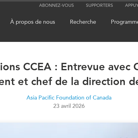
ABONNEZ-VOUS
SUPPORTERS
APPU
À propos de nous
Recherche
Programm
ions CCEA : Entrevue avec C
RÉSEAUX
MÉDIA
ent et chef de la direction 
CanWIN
Dans l'actu
Attachés supérieurs de recherche
Balados
ABLAC
Vidéos
Asia Pacific Foundation of Canada
23 avril 2026
ABAC
Communiq
APEC
Nos Exper
PECC
Podcast Ar
CSCAP