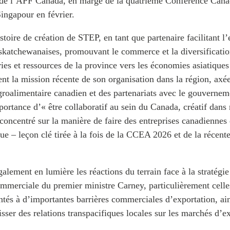
de l’APF Canada, en marge de la quatrième Conférence Cana
ngapour en février.
stoire de création de STEP, en tant que partenaire facilitant l
saskatchewanaises, promouvant le commerce et la diversificat
ries et ressources de la province vers les économies asiatiques
nt la mission récente de son organisation dans la région, axée
roalimentaire canadien et des partenariats avec le gouvernem
importance d’« être collaboratif au sein du Canada, créatif dans
ncentré sur la manière de faire des entreprises canadiennes 
ue – leçon clé tirée à la fois de la CCEA 2026 et de la récent
alement en lumière les réactions du terrain face à la stratégie
ommerciale du premier ministre Carney, particulièrement celle
tés à d’importantes barrières commerciales d’exportation, ai
isser des relations transpacifiques locales sur les marchés d’e