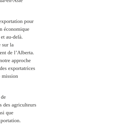
da-en-Asie
’exportation pour
ion économique
 et au-delà.
 sur la
ent de l’Alberta.
 notre approche
des exportatrices
e mission
 de
s des agriculteurs
nsi que
xportation.