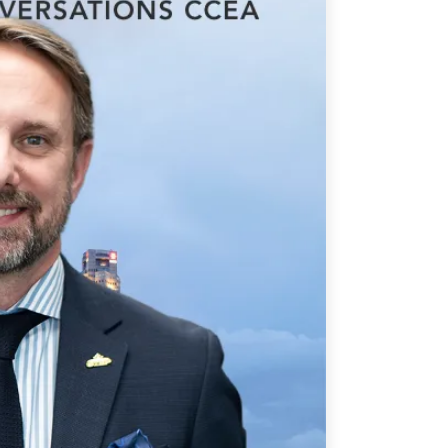
ATIONS
CPTPP Portal
re Asie
es
t notes de synthèse
 stratégiques
s
cas
iales