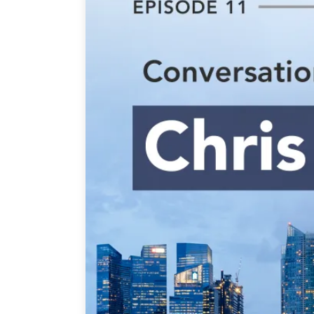
Joignez-vous à nous
Auteurs
Transparence
Rapports Annuels
PROGRAMMES
Initiative indo-pacifique
Dialogues et tables ron
Centre sur les minéraux 
du Canada et de l’Indo-
Enjeux émergents
En éducation
Missions commerciales 
Le Partenariat APEC-Ca
la croissance des entrep
i-LEAD