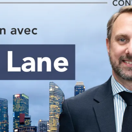
PUBLIC
Partenaires institutionnels
Observatoi
ÉVÉNEMENTS
Perspectiv
Tous les événements
Dépêches
des
Canada
Rapports e
critiques
Asie
Réflexions
Pacifique
Virtual
Explication
CCEA
Études de 
Sondages
féminines
Séries spéc
nada pour
Pleins feux
rises