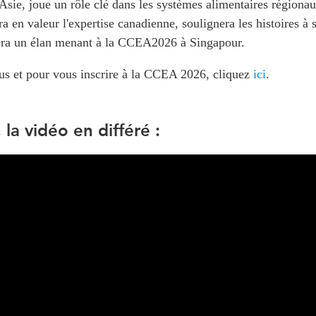
 Asie, joue un rôle clé dans les systèmes alimentaires régiona
 en valeur l'expertise canadienne, soulignera les histoires à 
réera un élan menant à la CCEA2026 à Singapour.
lus et pour vous inscrire à la CCEA 2026, cliquez
ici
.
 la vidéo en différé :