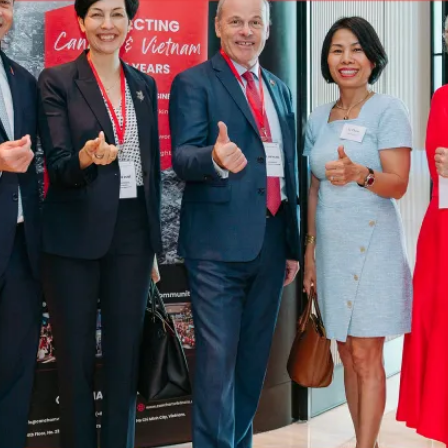
PUBLIC
Partenaires institutionnels
Observatoi
ÉVÉNEMENTS
Perspectiv
Tous les événements
Dépêches
des
Canada
Rapports e
critiques
Asie
Réflexions
Pacifique
Virtual
Explication
CCEA
Études de 
Sondages
féminines
Séries spéc
nada pour
Pleins feux
rises