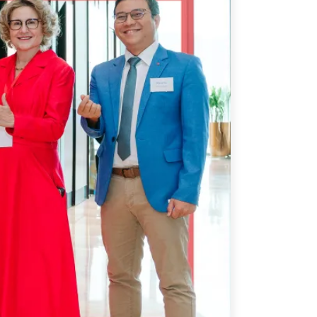
ATIONS
CPTPP Portal
re Asie
es
t notes de synthèse
 stratégiques
s
cas
iales