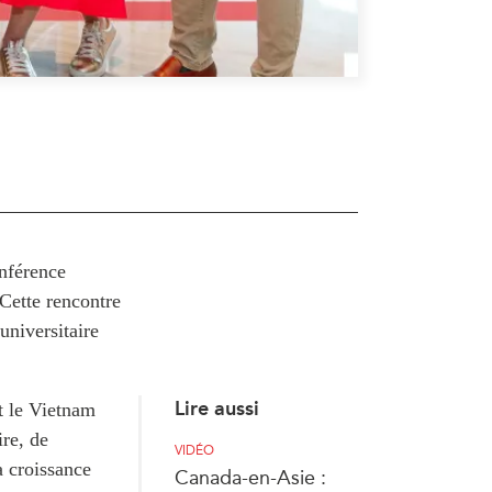
onférence
 Cette rencontre
universitaire
Lire aussi
t le Vietnam
ire, de
VIDÉO
a croissance
Canada-en-Asie :