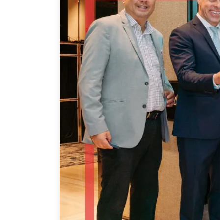
Joignez-vous à nous
Auteurs
Transparence
Rapports Annuels
PROGRAMMES
Initiative indo-pacifique
Dialogues et tables ron
Centre sur les minéraux 
du Canada et de l’Indo-
Enjeux émergents
En éducation
Missions commerciales 
Le Partenariat APEC-Ca
la croissance des entrep
i-LEAD