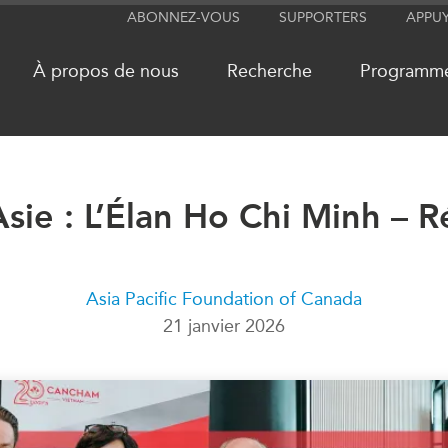
ABONNEZ-VOUS
SUPPORTERS
APPU
À propos de nous
Recherche
Programm
sie : L’Élan Ho Chi Minh – 
RÉSEAUX
MÉDIA
CanWIN
Dans l'actu
Attachés supérieurs de recherche
Balados
Asia Pacific Foundation of Canada
ABLAC
Vidéos
21 janvier 2026
ABAC
Communiq
APEC
Nos Exper
PECC
Podcast Ar
CSCAP