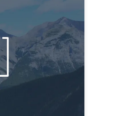
ATIONS
CPTPP Portal
re Asie
es
t notes de synthèse
 stratégiques
s
cas
iales