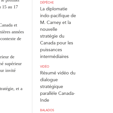
 le premier
DÉPÊCHE
u 15 au 17
La diplomatie
indo-pacifique de
M. Carney et la
 Canada et
nouvelle
nières années
stratégie du
 contexte de
Canada pour les
puissances
intermédiaires
rieur de
ché supérieur
VIDÉO
ur invité
Résumé vidéo du
dialogue
stratégique
ratégie, et a
parallèle Canada-
Inde
BALADOS