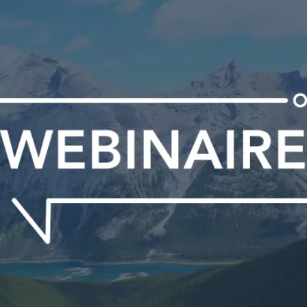
PUBLIC
Partenaires institutionnels
Observatoi
ÉVÉNEMENTS
Perspectiv
Tous les événements
Dépêches
des
Canada
Rapports e
critiques
Asie
Réflexions
Pacifique
Virtual
Explication
CCEA
Études de 
Sondages
féminines
Séries spéc
nada pour
Pleins feux
rises