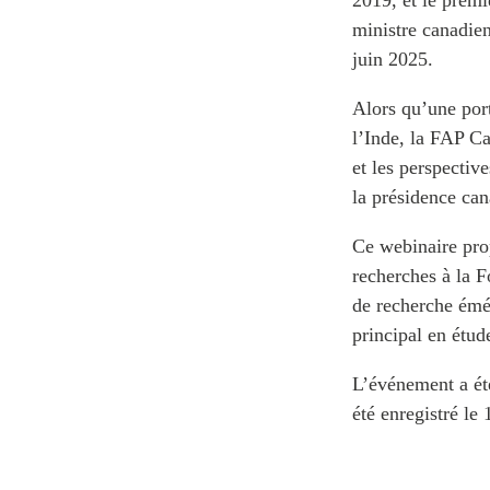
2019, et le prem
ministre canadie
juin 2025.
Alors qu’une port
l’Inde, la FAP C
et les perspectiv
la présidence ca
Ce webinaire pro
recherches à la 
de recherche émér
principal en étud
L’événement a é
été enregistré le 