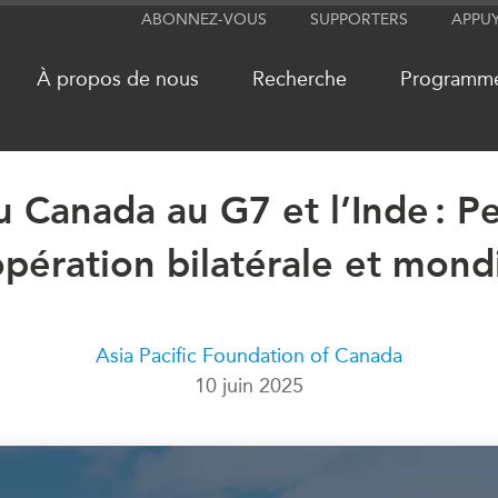
ABONNEZ-VOUS
SUPPORTERS
APPU
À propos de nous
Recherche
Programm
 Canada au G7 et l’Inde : Pe
RÉSEAUX
MÉDIA
pération bilatérale et mond
CanWIN
Dans l'actu
Attachés supérieurs de recherche
Balados
ABLAC
Vidéos
Asia Pacific Foundation of Canada
ABAC
Communiq
10 juin 2025
APEC
Nos Exper
PECC
Podcast Ar
CSCAP