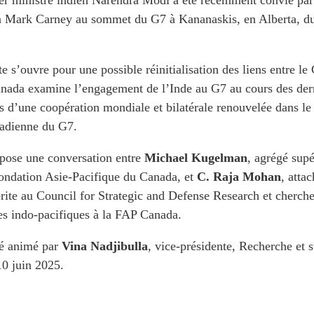
ier ministre indien Narendra Modi a été récemment convié par
n Mark Carney au sommet du G7 à Kananaskis, en Alberta, d
e s’ouvre pour une possible réinitialisation des liens entre le
anada examine l’engagement de l’Inde au G7 au cours des der
es d’une coopération mondiale et bilatérale renouvelée dans le
nadienne du G7.
pose une conversation entre
Michael Kugelman
, agrégé supé
Fondation Asie-Pacifique du Canada, et
C. Raja Mohan
, atta
ite au Council for Strategic and Defense Research et cherche
es indo-pacifiques à la FAP Canada.
té animé par
Vina Nadjibulla
, vice-présidente, Recherche et st
10 juin 2025.