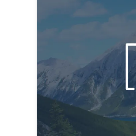
Joignez-vous à nous
Auteurs
Transparence
Rapports Annuels
PROGRAMMES
Initiative indo-pacifique
Dialogues et tables ron
Centre sur les minéraux 
du Canada et de l’Indo-
Enjeux émergents
En éducation
Missions commerciales 
Le Partenariat APEC-Ca
la croissance des entrep
i-LEAD