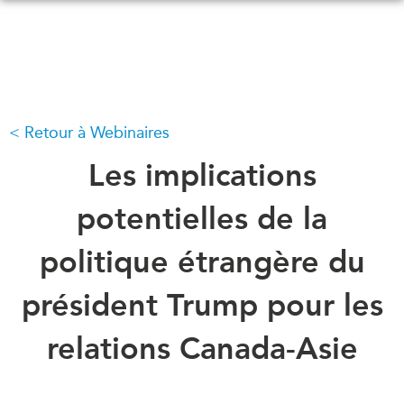
Skip
to
main
content
Retour à Webinaires
QUOI DE NEUF
ÉVÉNEMENTS
Tous les événements
Les implications
CONFÉRENCES
Canada
CANADA-EN-ASIE
potentielles de la
Asie
Virtual
politique étrangère du
À PROPOS DE
CCEA
NOUS
président Trump pour les
Ce que nous faisons
MÉDIAS
relations Canada-Asie
Qui nous sommes
Dans l'actualité
Joignez-vous à nous
Balados
Transparence
Vidéos