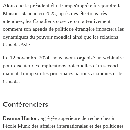
Centre sur les minéraux
Alors que le président élu Trump s'apprête à rejoindre la
Pleins feux
critiques du Canada et de
Maison-Blanche en 2025, après des élections très
l’Indo-Pacifique
NOTRE RÉSEAU DE
attendues, les Canadiens observeront attentivement
Enjeux émergents
SITES WEB
comment son agenda de politique étrangère impactera les
En éducation
dynamiques du pouvoir mondial ainsi que les relations
Programme d’études Asie-
Missions commerciales
Pacifique
Canada-Asie.
féminines
Investment Monitor
Le Partenariat APEC-
Le 12 novembre 2024, nous avons organisé un webinaire
Projet APEC-Canada pour
Canada pour la croissance
pour discuter des implications potentielles d'un second
l’expansion du partenariat
des entreprises
mandat Trump sur les principales nations asiatiques et le
des entreprises
i-LEAD
Canada.
Conférence Canada-en-
Asie
RÉSEAUX
CPTPP Portal
CanWIN
Conférenciers
Attachés supérieurs de
recherche
Deanna Horton
, agrégée supérieure de recherches à
l'école Munk des affaires internationales et des politiques
ABLAC