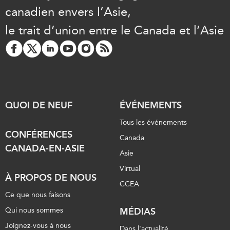
canadien envers l’Asie,
Rapports Annuels
Communiqués
le trait d’union entre le Canada et l’Asie
Nos Experts
RECHERCHE
Podcast Archive
Toutes les publications
Asie du Sud-Est
PUBLICATIONS
Asie du Nord
Observatoire Asie
Asie du Sud
QUOI DE NEUF
ÉVÉNEMENTS
Perspectives
Commerce avec l’Asie
Dépêches
Tous les événements
CPTPP Portal
CONFÉRENCES
Rapports et notes de
Canada
CANADA-EN-ASIE
synthèse
Bourses
Asie
Réflexions stratégiques
Auteurs
Virtual
À PROPOS DE NOUS
Explications
CCEA
PROGRAMMES
Études de cas
Ce que nous faisons
Initiative indo-pacifique
Sondages
Qui nous sommes
MÉDIAS
Dialogues et tables rondes
Séries spéciales
Joignez-vous à nous
Dans l'actualité