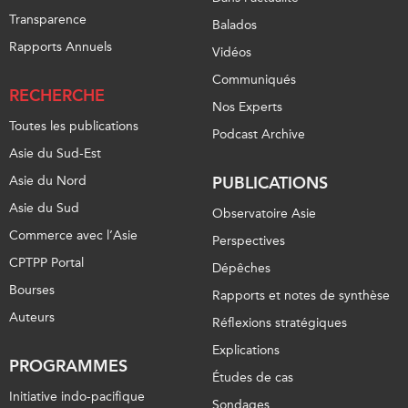
Centre sur les minéraux
Pleins feux
Transparence
Balados
critiques du Canada et de
Rapports Annuels
l’Indo-Pacifique
Vidéos
NOTRE RÉSEAU DE
Enjeux émergents
Communiqués
SITES WEB
RECHERCHE
En éducation
Nos Experts
Programme d’études Asie-
Toutes les publications
Missions commerciales
Podcast Archive
Pacifique
féminines
Asie du Sud-Est
Investment Monitor
Le Partenariat APEC-
Asie du Nord
PUBLICATIONS
Projet APEC-Canada pour
Canada pour la croissance
Asie du Sud
l’expansion du partenariat
Observatoire Asie
des entreprises
des entreprises
Commerce avec l’Asie
Perspectives
i-LEAD
Conférence Canada-en-
CPTPP Portal
Dépêches
Asie
RÉSEAUX
Bourses
Rapports et notes de synthèse
CPTPP Portal
Auteurs
CanWIN
Réflexions stratégiques
Attachés supérieurs de
Explications
PROGRAMMES
recherche
Études de cas
ABLAC
Initiative indo-pacifique
Sondages