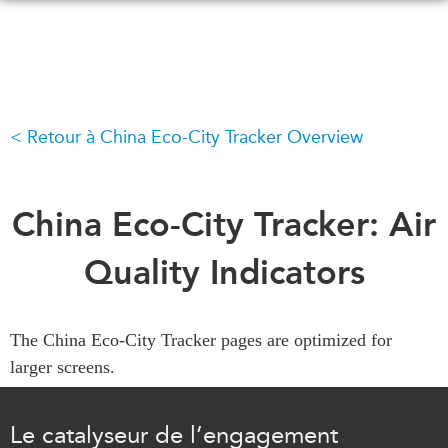
Skip
to
main
content
Retour à China Eco-City Tracker Overview
QUOI DE NEUF
ÉVÉNEMENTS
Tous les événements
CONFÉRENCES
Canada
China Eco-City Tracker: Air
CANADA-EN-ASIE
Asie
Quality Indicators
Virtual
À PROPOS DE
CCEA
NOUS
The China Eco-City Tracker pages are optimized for
Ce que nous faisons
MÉDIAS
larger screens.
Qui nous sommes
Dans l'actualité
Joignez-vous à nous
Balados
Le catalyseur de l’engagement
Transparence
Vidéos