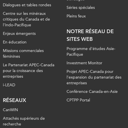
ABAC
Dialogues et tables rondes
Séries spéciales
APEC
Centre sur les minéraux
Pleins feux
critiques du Canada et de
PECC
l’Indo-Pacifique
CSCAP
NOTRE RÉSEAU DE
Enjeux émergents
SITES WEB
Partenaires institutionnels
En éducation
Programme d’études Asie-
Missions commerciales
Pacifique
féminines
Investment Monitor
Le Partenariat APEC-Canada
pour la croissance des
Projet APEC-Canada pour
entreprises
l’expansion du partenariat des
entreprises
i-LEAD
Conférence Canada-en-Asie
RÉSEAUX
CPTPP Portal
CanWIN
Attachés supérieurs de
recherche