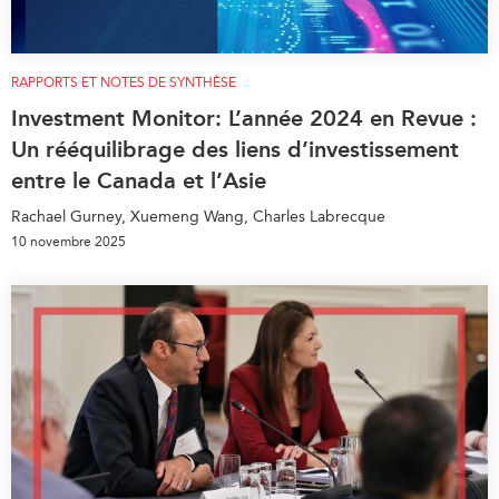
ABAC
APEC
RAPPORTS ET NOTES DE SYNTHÈSE
PECC
Investment Monitor: L’année 2024 en Revue :
CSCAP
Un rééquilibrage des liens d’investissement
Partenaires institutionnels
entre le Canada et l’Asie
Rachael Gurney, Xuemeng Wang, Charles Labrecque
10 novembre 2025