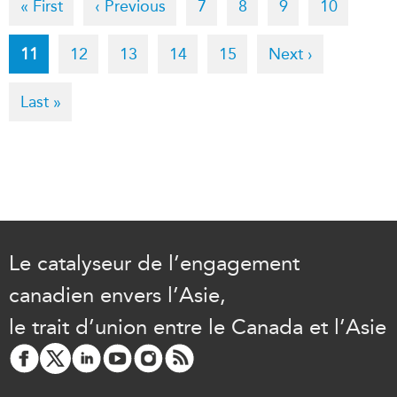
First
« First
Previous
‹ Previous
Page
7
Page
8
Page
9
Page
10
page
page
Current
11
Page
12
Page
13
Page
14
Page
15
Next
Next ›
page
page
Last
Last »
page
Le catalyseur de l’engagement
canadien envers l’Asie,
le trait d’union entre le Canada et l’Asie