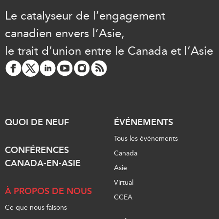
ABAC
Le catalyseur de l’engagement
APEC
canadien envers l’Asie,
PECC
le trait d’union entre le Canada et l’Asie
CSCAP
Partenaires institutionnels
QUOI DE NEUF
ÉVÉNEMENTS
Tous les événements
CONFÉRENCES
Canada
CANADA-EN-ASIE
Asie
Virtual
À PROPOS DE NOUS
CCEA
Ce que nous faisons