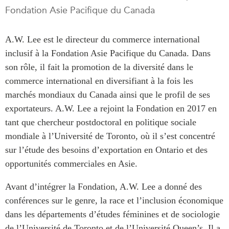
Fondation Asie Pacifique du Canada
Rapports Annuels
Communiqués
Nos Experts
RECHERCHE
A.W. Lee est le directeur du commerce international
Podcast Archive
inclusif à la Fondation Asie Pacifique du Canada. Dans
Toutes les publications
son rôle, il fait la promotion de la diversité dans le
Asie du Sud-Est
PUBLICATIONS
commerce international en diversifiant à la fois les
Asie du Nord
Observatoire Asie
marchés mondiaux du Canada ainsi que le profil de ses
Asie du Sud
Perspectives
exportateurs. A.W. Lee a rejoint la Fondation en 2017 en
Commerce avec l’Asie
Dépêches
tant que chercheur postdoctoral en politique sociale
CPTPP Portal
mondiale à l’Université de Toronto, où il s’est concentré
Rapports et notes de
synthèse
Bourses
sur l’étude des besoins d’exportation en Ontario et des
Réflexions stratégiques
Auteurs
opportunités commerciales en Asie.
Explications
Avant d’intégrer la Fondation, A.W. Lee a donné des
PROGRAMMES
Études de cas
conférences sur le genre, la race et l’inclusion économique
Initiative indo-pacifique
Sondages
dans les départements d’études féminines et de sociologie
Dialogues et tables rondes
Séries spéciales
de l’Université de Toronto et de l’Université
Queen’s
. Il a