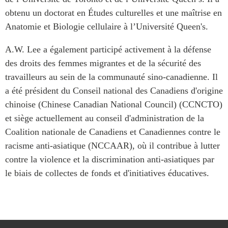
Centre sur les minéraux
Pleins feux
obtenu un doctorat en Études culturelles et une maîtrise en
critiques du Canada et de
Anatomie et Biologie cellulaire à l’Université
Queen's
.
l’Indo-Pacifique
NOTRE RÉSEAU DE
Enjeux émergents
A.W. Lee a également participé activement à la défense
SITES WEB
En éducation
des droits des femmes migrantes et de la sécurité des
Programme d’études Asie-
Missions commerciales
travailleurs au sein de la communauté sino-canadienne. Il
Pacifique
féminines
a été président du Conseil national des Canadiens d'origine
Investment Monitor
Le Partenariat APEC-
chinoise (
Chinese
Canadian National Council) (CCNCTO)
Projet APEC-Canada pour
Canada pour la croissance
et siège actuellement au conseil d'administration de la
l’expansion du partenariat
des entreprises
des entreprises
Coalition nationale de Canadiens et Canadiennes contre le
i-LEAD
Conférence Canada-en-
racisme anti-asiatique (NCCAAR), où il contribue à lutter
Asie
contre la violence et la discrimination anti-asiatiques par
RÉSEAUX
CPTPP Portal
le biais de collectes de fonds et d'initiatives éducatives.
CanWIN
Attachés supérieurs de
recherche
ABLAC