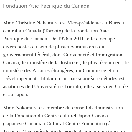
Fondation Asie Pacifique du Canada
Rapports Annuels
Communiqués
Nos Experts
RECHERCHE
Mme Christine Nakamura est Vice-présidente au Bureau
Podcast Archive
central au Canada (Toronto) de la Fondation Asie
Toutes les publications
Pacifique du Canada. De 1976 à 2011, elle a occupé
Asie du Sud-Est
PUBLICATIONS
divers postes au sein de plusieurs ministères du
Asie du Nord
Observatoire Asie
gouvernement fédéral, dont Citoyenneté et Immigration
Asie du Sud
Perspectives
Canada, le ministère de la Justice et, le plus récemment, le
Commerce avec l’Asie
Dépêches
ministère des Affaires étrangères, du Commerce et du
CPTPP Portal
Développement. Titulaire d'un baccalauréat en études est-
Rapports et notes de
synthèse
Bourses
asiatiques de l'Université de Toronto, elle a servi en Corée
Réflexions stratégiques
Auteurs
et au Japon.
Explications
Mme Nakamura est membre du conseil d'administration
PROGRAMMES
Études de cas
de la Fondation du Centre culturel Japon-Canada
Initiative indo-pacifique
Sondages
(
Japanese
Canadian Cultural Centre
Foundation
) à
Dialogues et tables rondes
Séries spéciales
Toronto, Vice-présidente du Fonds d'aide aux victimes du