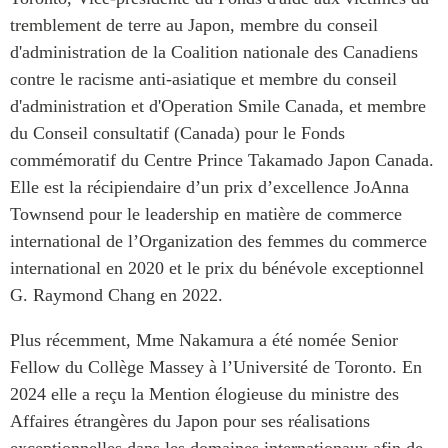
Centre sur les minéraux
Pleins feux
tremblement de terre au Japon, membre du conseil
critiques du Canada et de
d'administration de la Coalition nationale des Canadiens
l’Indo-Pacifique
NOTRE RÉSEAU DE
contre le racisme anti-asiatique et membre du conseil
Enjeux émergents
SITES WEB
d'administration et d'
Operation
Smile
Canada, et membre
En éducation
du Conseil consultatif (Canada) pour le Fonds
Programme d’études Asie-
Missions commerciales
Pacifique
commémoratif du Centre Prince
Takamado
Japon Canada.
féminines
Investment Monitor
Elle est
la récipiendaire
d’un prix d’excellence
JoAnna
Le Partenariat APEC-
Townsend pour le leadership en matière de commerce
Projet APEC-Canada pour
Canada pour la croissance
l’expansion du partenariat
des entreprises
international de l’
Organization
des femmes du commerce
des entreprises
international en 2020 et le prix du bénévole exceptionnel
i-LEAD
Conférence Canada-en-
G. Raymond Chang en 2022.
Asie
RÉSEAUX
CPTPP Portal
Plus récemment, Mme Nakamura a été
nomée
Senior
CanWIN
Fellow
du Collège Massey à l’Université de Toronto. En
Attachés supérieurs de
2024 elle a reçu la Mention élogieuse du ministre des
recherche
Affaires étrangères du Japon pour ses réalisations
ABLAC
exceptionnelles dans les domaines internationaux afin de