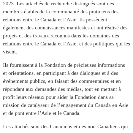
2023. Les attachés de recherche distingués sont des
Rapports Annuels
Communiqués
membres établis de la communauté des praticiens des
Nos Experts
relations entre le Canada et l’Asie. Ils possèdent
RECHERCHE
Podcast Archive
également des connaissances manifestes et ont réalisé des
Toutes les publications
projets et des travaux reconnus dans les domaines des
Asie du Sud-Est
PUBLICATIONS
relations entre le Canada et l’Asie, et des politiques qui les
Asie du Nord
visent.
Observatoire Asie
Asie du Sud
Perspectives
Ils fournissent à la Fondation de précieuses informations
Commerce avec l’Asie
Dépêches
et orientations, en participant à des dialogues et à des
CPTPP Portal
Rapports et notes de
événements publics, en faisant des commentaires et en
synthèse
Bourses
répondant aux demandes des médias, tout en mettant à
Réflexions stratégiques
Auteurs
profit leurs réseaux pour aider la Fondation dans sa
Explications
mission de catalyseur de l’engagement du Canada en Asie
PROGRAMMES
Études de cas
et de pont entre l’Asie et le Canada.
Initiative indo-pacifique
Sondages
Les attachés sont des Canadiens et des non-Canadiens qui
Dialogues et tables rondes
Séries spéciales