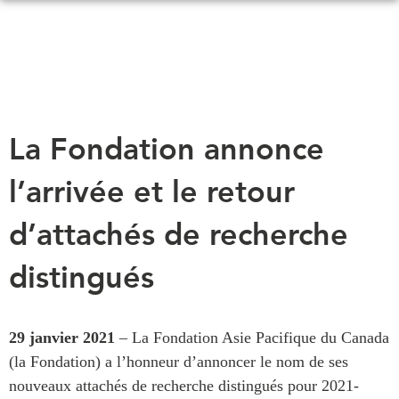
Skip
to
main
content
QUOI DE NEUF
ÉVÉNEMENTS
La Fondation annonce
Tous les événements
CONFÉRENCES
l’arrivée et le retour
Canada
CANADA-EN-ASIE
Asie
d’attachés de recherche
Virtual
À PROPOS DE
distingués
CCEA
NOUS
Ce que nous faisons
MÉDIAS
29 janvier 2021
– La Fondation Asie Pacifique du Canada
Qui nous sommes
Dans l'actualité
(la Fondation) a l’honneur d’annoncer le nom de ses
Joignez-vous à nous
Balados
nouveaux attachés de recherche distingués pour 2021-
Transparence
Vidéos