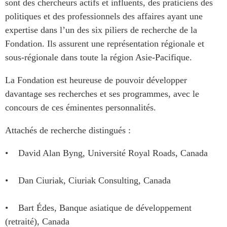
sont des chercheurs actifs et influents, des praticiens des
Centre sur les minéraux
Pleins feux
politiques et des professionnels des affaires ayant une
critiques du Canada et de
l’Indo-Pacifique
expertise dans l’un des six piliers de recherche de la
NOTRE RÉSEAU DE
Fondation. Ils assurent une représentation régionale et
Enjeux émergents
SITES WEB
sous-régionale dans toute la région Asie-Pacifique.
En éducation
Programme d’études Asie-
Missions commerciales
Pacifique
La Fondation est heureuse de pouvoir développer
féminines
Investment Monitor
davantage ses recherches et ses programmes, avec le
Le Partenariat APEC-
concours de ces éminentes personnalités.
Projet APEC-Canada pour
Canada pour la croissance
l’expansion du partenariat
des entreprises
des entreprises
Attachés de recherche distingués :
i-LEAD
Conférence Canada-en-
• David Alan Byng, Université Royal Roads, Canada
Asie
RÉSEAUX
CPTPP Portal
CanWIN
• Dan Ciuriak, Ciuriak Consulting, Canada
Attachés supérieurs de
recherche
• Bart Édes, Banque asiatique de développement
ABLAC
(retraité), Canada