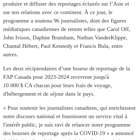
produire et diffuser des reportages éclairés sur l’Asie et
Centre sur les minéraux
Pleins feux
critiques du Canada et de
sur nos relations avec ce continent. À ce jour, le
l’Indo-Pacifique
programme a soutenu 96 journalistes, dont des figures
NOTRE RÉSEAU DE
Enjeux émergents
médiatiques canadiennes de renom telles que Carol Off,
SITES WEB
En éducation
John Ivison, Daphne Bramham, Nathan VanderKlippe,
Programme d’études Asie-
Chantal Hébert, Paul Kennedy et Francis Bula, entre
Missions commerciales
Pacifique
féminines
autres.
Investment Monitor
Le Partenariat APEC-
Projet APEC-Canada pour
Canada pour la croissance
Les deux récipiendaires d’une bourse de reportage de la
l’expansion du partenariat
des entreprises
FAP Canada pour 2023-2024 recevront jusqu'à
des entreprises
i-LEAD
10 000 $ CA chacun pour leurs frais de voyage,
Conférence Canada-en-
d'hébergement et de séjour dans le pays.
Asie
RÉSEAUX
CPTPP Portal
« Pour soutenir les journalistes canadiens, qui enrichissent
CanWIN
notre discours national et fournissent un service vital à
Attachés supérieurs de
l'intérêt public, je suis ravi de relancer notre programme
recherche
des bourses de reportage après la COVID-19 » a annoncé
ABLAC