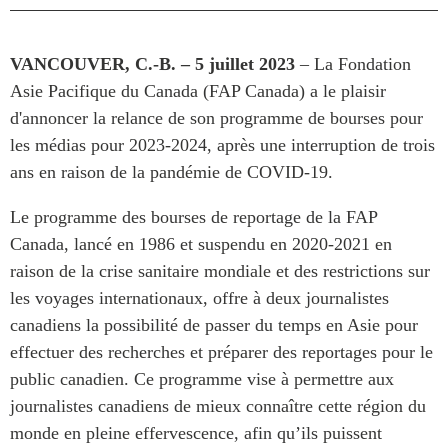
Rapports Annuels
Communiqués
Nos Experts
VANCOUVER, C.-B. – 5 juillet 2023
– La Fondation
RECHERCHE
Asie Pacifique du Canada (FAP Canada) a le plaisir
Podcast Archive
Toutes les publications
d'annoncer la relance de son programme de bourses pour
Asie du Sud-Est
PUBLICATIONS
les médias pour 2023-2024, après une interruption de trois
Asie du Nord
ans en raison de la pandémie de COVID-19.
Observatoire Asie
Asie du Sud
Perspectives
Le programme des bourses de reportage de la FAP
Commerce avec l’Asie
Dépêches
Canada, lancé en 1986 et suspendu en 2020-2021 en
CPTPP Portal
Rapports et notes de
raison de la crise sanitaire mondiale et des restrictions sur
synthèse
Bourses
les voyages internationaux, offre à deux journalistes
Réflexions stratégiques
Auteurs
canadiens la possibilité de passer du temps en Asie pour
Explications
effectuer des recherches et préparer des reportages pour le
PROGRAMMES
Études de cas
public canadien. Ce programme vise à permettre aux
journalistes canadiens de mieux connaître cette région du
Initiative indo-pacifique
Sondages
monde en pleine effervescence, afin qu’ils puissent
Dialogues et tables rondes
Séries spéciales