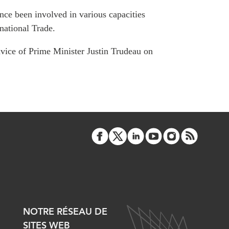
ATIONS
CPTPP Portal
ce been involved in various capacities
re Asie
national Trade.
es
vice of Prime Minister Justin Trudeau on
t notes de synthèse
 stratégiques
s
cas
iales
NOTRE RÉSEAU DE
SITES WEB