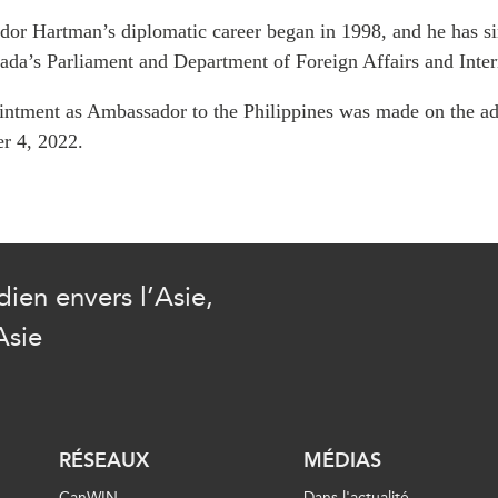
PUBLIC
Partenaires institutionnels
or Hartman’s diplomatic career began in 1998, and he has sin
Observatoi
ada’s Parliament and Department of Foreign Affairs and Inter
ÉVÉNEMENTS
Perspectiv
intment as Ambassador to the Philippines was made on the ad
Tous les événements
Dépêches
r 4, 2022.
des
Canada
Rapports e
critiques
Asie
Réflexions
Pacifique
Virtual
Explication
CCEA
Études de 
Sondages
ien envers l’Asie,
féminines
Séries spéc
Asie
nada pour
Pleins feux
rises
RÉSEAUX
MÉDIAS
CanWIN
Dans l'actualité