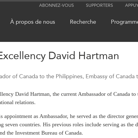
ABONNEZ-VOUS
SUPPORTERS
APPU
À propos de nous
Recherche
Programm
Excellency David Hartman
RÉSEAUX
MÉDIA
dor of Canada to the Philippines, Embassy of Canada to
CanWIN
Dans l'actu
Attachés supérieurs de recherche
Balados
llency David Hartman, the current Ambassador of Canada to th
ABLAC
Vidéos
ational relations.
ABAC
Communiq
APEC
Nos Exper
is appointment as Ambassador, he served as the director gene
g seven countries. His previous roles include serving as the 
PECC
Podcast Ar
nd the Investment Bureau of Canada.
CSCAP