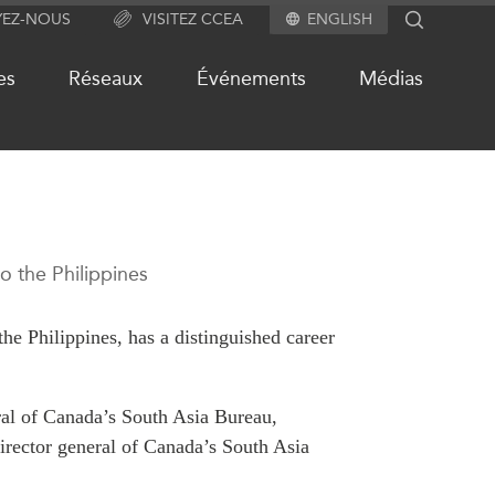
YEZ-NOUS
VISITEZ CCEA
ENGLISH
SEARCH
es
Réseaux
Événements
Médias
S
NOTRE RÉSEAU DE SITES
WEB
 the Philippines
alité
Programme d’études Asie-
Pacifique
e Philippines, has a distinguished career
Investment Monitor
ués
Projet APEC-Canada pour
ts
ral of Canada’s South Asia Bureau,
l’expansion du partenariat des
entreprises
director general of Canada’s South Asia
chive
Conférence Canada-en-Asie