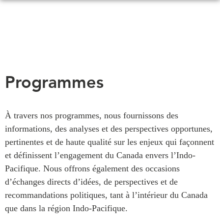
Skip
to
main
content
QUOI DE NEUF
ÉVÉNEMENTS
Programmes
Tous les événements
CONFÉRENCES
Canada
CANADA-EN-ASIE
À travers nos programmes, nous fournissons des
Asie
informations, des analyses et des perspectives opportunes,
Virtual
À PROPOS DE
pertinentes et de haute qualité sur les enjeux qui façonnent
CCEA
NOUS
et définissent l’engagement du Canada envers l’Indo-
Pacifique. Nous offrons également des occasions
Ce que nous faisons
MÉDIAS
d’échanges directs d’idées, de perspectives et de
Qui nous sommes
Dans l'actualité
recommandations politiques, tant à l’intérieur du Canada
Joignez-vous à nous
Balados
que dans la région Indo-Pacifique.
Transparence
Vidéos