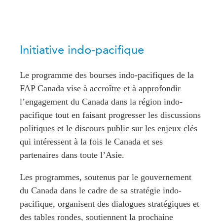
Rapports Annuels
Communiqués
Nos Experts
RECHERCHE
Podcast Archive
Initiative indo-pacifique
Toutes les publications
Asie du Sud-Est
PUBLICATIONS
Le programme des bourses indo-pacifiques de la
Asie du Nord
Observatoire Asie
FAP Canada vise à accroître et à approfondir
Asie du Sud
l’engagement du Canada dans la région indo-
Perspectives
Commerce avec l’Asie
pacifique tout en faisant progresser les discussions
Dépêches
CPTPP Portal
politiques et le discours public sur les enjeux clés
Rapports et notes de
qui intéressent à la fois le Canada et ses
synthèse
Bourses
partenaires dans toute l’Asie.
Réflexions stratégiques
Auteurs
Explications
Les programmes, soutenus par le gouvernement
PROGRAMMES
Études de cas
du Canada dans le cadre de sa stratégie indo-
Initiative indo-pacifique
Sondages
pacifique, organisent des dialogues stratégiques et
Dialogues et tables rondes
Séries spéciales
des tables rondes, soutiennent la prochaine