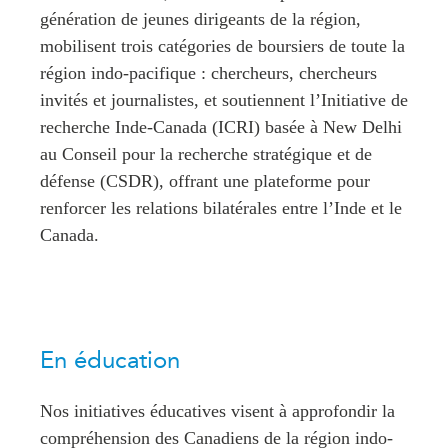
Centre sur les minéraux
génération de jeunes dirigeants de la région,
Pleins feux
critiques du Canada et de
mobilisent trois catégories de boursiers de toute la
l’Indo-Pacifique
NOTRE RÉSEAU DE
région indo-pacifique : chercheurs, chercheurs
Enjeux émergents
SITES WEB
invités et journalistes, et soutiennent l’Initiative de
En éducation
recherche Inde-Canada (ICRI) basée à New Delhi
Programme d’études Asie-
Missions commerciales
au Conseil pour la recherche stratégique et de
Pacifique
féminines
défense (CSDR), offrant une plateforme pour
Investment Monitor
Le Partenariat APEC-
renforcer les relations bilatérales entre l’Inde et le
Projet APEC-Canada pour
Canada pour la croissance
l’expansion du partenariat
Canada.
des entreprises
des entreprises
i-LEAD
Conférence Canada-en-
Asie
RÉSEAUX
CPTPP Portal
CanWIN
En éducation
Attachés supérieurs de
recherche
Nos initiatives éducatives visent à approfondir la
ABLAC
compréhension des Canadiens de la région indo-