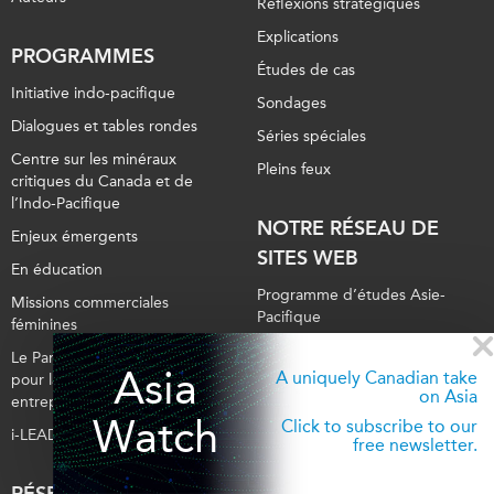
Réflexions stratégiques
Explications
PROGRAMMES
Études de cas
Initiative indo-pacifique
Sondages
Dialogues et tables rondes
Séries spéciales
Centre sur les minéraux
Pleins feux
critiques du Canada et de
l’Indo-Pacifique
NOTRE RÉSEAU DE
Enjeux émergents
SITES WEB
En éducation
Programme d’études Asie-
Missions commerciales
Pacifique
féminines
Investment Monitor
Le Partenariat APEC-Canada
Asia
A uniquely Canadian take
pour la croissance des
Projet APEC-Canada pour
on Asia
entreprises
l’expansion du partenariat des
Watch
Click to subscribe to our
entreprises
i-LEAD
free newsletter.
Conférence Canada-en-Asie
CPTPP Portal