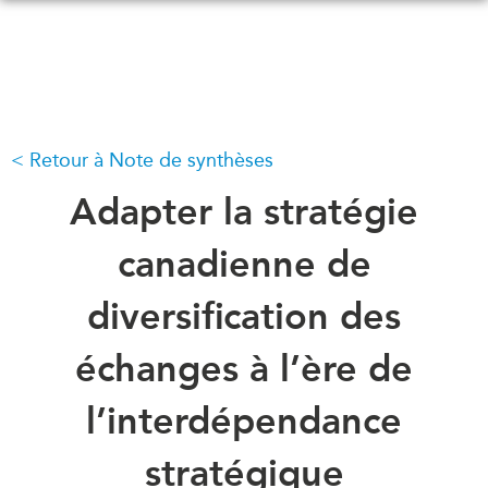
Skip
to
main
content
Retour à Note de synthèses
QUOI DE NEUF
ÉVÉNEMENTS
Tous les événements
Adapter la stratégie
CONFÉRENCES
Canada
CANADA-EN-ASIE
canadienne de
Asie
Virtual
diversification des
À PROPOS DE
CCEA
NOUS
échanges à l’ère de
Ce que nous faisons
MÉDIAS
l’interdépendance
Qui nous sommes
Dans l'actualité
Joignez-vous à nous
Balados
stratégique
Transparence
Vidéos