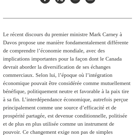
Centre sur les minéraux
Pleins feux
critiques du Canada et de
l’Indo-Pacifique
NOTRE RÉSEAU DE
Enjeux émergents
SITES WEB
Le récent discours du premier ministre Mark Carney à
En éducation
Programme d’études Asie-
Davos propose une manière fondamentalement différente
Missions commerciales
Pacifique
féminines
de comprendre l’économie mondiale, avec des
Investment Monitor
implications importantes pour la façon dont le Canada
Le Partenariat APEC-
Projet APEC-Canada pour
Canada pour la croissance
devrait aborder la diversification de ses échanges
l’expansion du partenariat
des entreprises
commerciaux. Selon lui, l’époque où l’intégration
des entreprises
i-LEAD
économique pouvait être considérée comme mutuellement
Conférence Canada-en-
bénéfique, politiquement neutre et favorable à la paix tire
Asie
RÉSEAUX
à sa fin. L’interdépendance économique, autrefois perçue
CPTPP Portal
CanWIN
principalement comme une source d’efficacité et de
prospérité partagée, est devenue conditionnelle, politisée
Attachés supérieurs de
recherche
et de plus en plus utilisée comme un instrument de
ABLAC
pouvoir. Ce changement exige non pas de simples