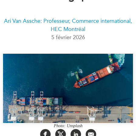
Rapports Annuels
Communiqués
Nos Experts
Ari Van Assche: Professeur, Commerce international,
RECHERCHE
Podcast Archive
HEC Montréal
Toutes les publications
5 février 2026
Asie du Sud-Est
PUBLICATIONS
Asie du Nord
Observatoire Asie
Asie du Sud
Perspectives
Commerce avec l’Asie
Dépêches
CPTPP Portal
Rapports et notes de
synthèse
Bourses
Réflexions stratégiques
Auteurs
Explications
PROGRAMMES
Études de cas
Initiative indo-pacifique
Sondages
Photo: Unsplash
Dialogues et tables rondes
Séries spéciales