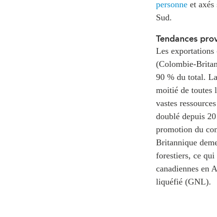
personne
et axés 
Sud.
Tendances provi
Les exportations
(Colombie-Britan
90 % du total. La
moitié de toutes 
vastes ressources
doublé depuis 20
promotion du com
Britannique demeu
forestiers, ce qu
canadiennes en As
liquéfié (GNL).