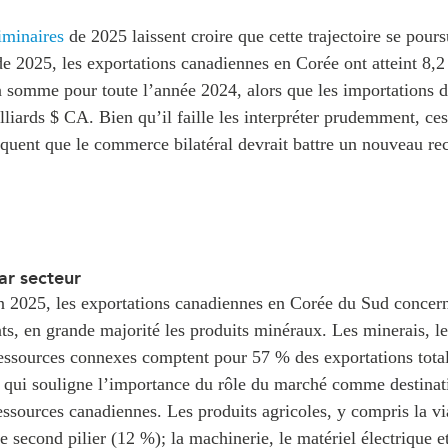
iminaires
de 2025 laissent croire que cette trajectoire se pours
e 2025, les exportations canadiennes en Corée ont atteint 8,2
a somme pour toute l’année 2024, alors que les importations d
illiards $ CA. Bien qu’il faille les interpréter prudemment, ce
iquent que le commerce bilatéral devrait battre un nouveau r
ar secteur
in 2025, les exportations canadiennes en Corée du Sud concer
ts, en grande majorité les produits minéraux. Les minerais, l
ressources connexes comptent pour 57 % des exportations tot
 qui souligne l’importance du rôle du marché comme destinat
ssources canadiennes. Les produits agricoles, y compris la via
e second pilier (12 %); la machinerie, le matériel électrique e