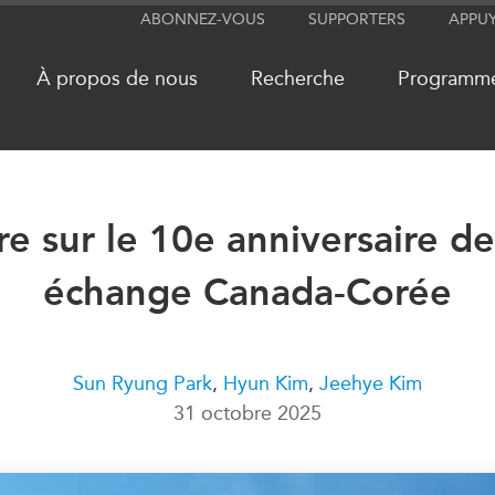
ABONNEZ-VOUS
SUPPORTERS
APPU
À propos de nous
Recherche
Programm
 sur le 10e anniversaire de 
RÉSEAUX
MÉDIA
échange Canada-Corée
CanWIN
Dans l'actu
Attachés supérieurs de recherche
Balados
ABLAC
Vidéos
ABAC
Communiq
Sun Ryung Park
,
Hyun Kim
,
Jeehye Kim
31 octobre 2025
APEC
Nos Exper
PECC
Podcast Ar
CSCAP