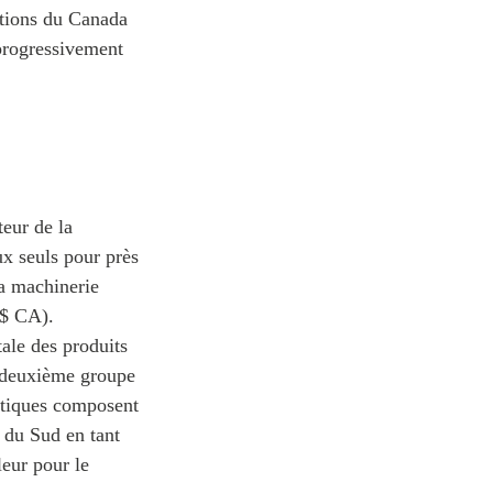
ations du Canada
 progressivement
eur de la
ux seuls pour près
la machinerie
 $ CA).
tale des produits
le deuxième groupe
eutiques composent
e du Sud en tant
leur pour le