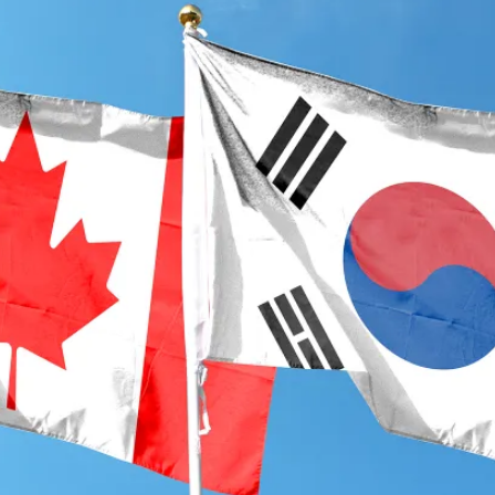
PUBLIC
Partenaires institutionnels
Observatoi
ÉVÉNEMENTS
Perspectiv
Tous les événements
Dépêches
des
Canada
Rapports e
critiques
Asie
Réflexions
Pacifique
Virtual
Explication
CCEA
Études de 
Sondages
féminines
Séries spéc
nada pour
Pleins feux
rises