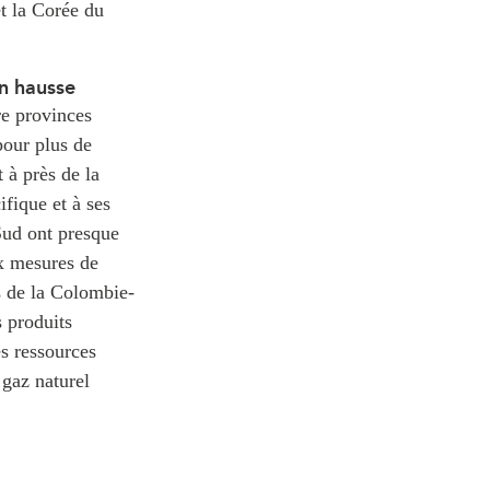
et la Corée du
en hausse
re provinces
pour plus de
 à près de la
ifique et à ses
 Sud ont presque
x mesures de
s de la Colombie-
 produits
es ressources
 gaz naturel