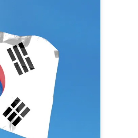
ATIONS
CPTPP Portal
re Asie
es
t notes de synthèse
 stratégiques
s
cas
iales