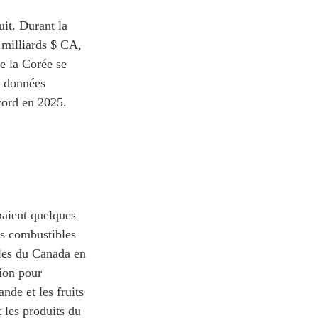
uit. Durant la
 milliards $ CA,
e la Corée se
s données
ecord en 2025.
naient quelques
es combustibles
ales du Canada en
ion pour
nde et les fruits
t les produits du