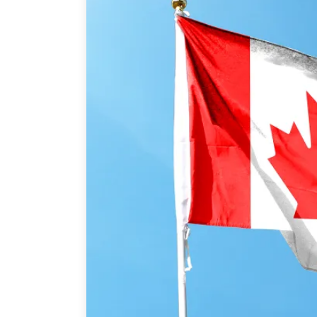
Joignez-vous à nous
Auteurs
Transparence
Rapports Annuels
PROGRAMMES
Initiative indo-pacifique
Dialogues et tables ron
Centre sur les minéraux 
du Canada et de l’Indo-
Enjeux émergents
En éducation
Missions commerciales 
Le Partenariat APEC-Ca
la croissance des entrep
i-LEAD