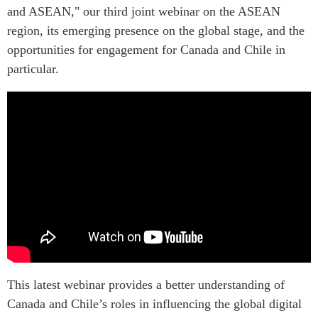
and ASEAN," our third joint webinar on the ASEAN
Centre sur les minéraux
Pleins feux
critiques du Canada et de
region, its emerging presence on the global stage, and the
l’Indo-Pacifique
opportunities for engagement for Canada and Chile in
NOTRE RÉSEAU DE
Enjeux émergents
particular.
SITES WEB
En éducation
Programme d’études Asie-
Missions commerciales
Pacifique
féminines
Investment Monitor
Le Partenariat APEC-
Projet APEC-Canada pour
Canada pour la croissance
l’expansion du partenariat
des entreprises
des entreprises
i-LEAD
Conférence Canada-en-
Asie
RÉSEAUX
CPTPP Portal
CanWIN
Attachés supérieurs de
This latest webinar provides a better understanding of
recherche
Canada and Chile’s roles in influencing the global digital
ABLAC