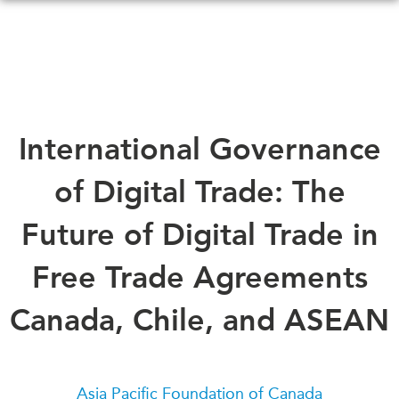
Skip
to
main
content
QUOI DE NEUF
ÉVÉNEMENTS
International Governance
Tous les événements
CONFÉRENCES
of Digital Trade: The
Canada
CANADA-EN-ASIE
Asie
Future of Digital Trade in
Virtual
À PROPOS DE
Free Trade Agreements
CCEA
NOUS
Canada, Chile, and ASEAN
Ce que nous faisons
MÉDIAS
Qui nous sommes
Dans l'actualité
Joignez-vous à nous
Balados
Transparence
Asia Pacific Foundation of Canada
Vidéos