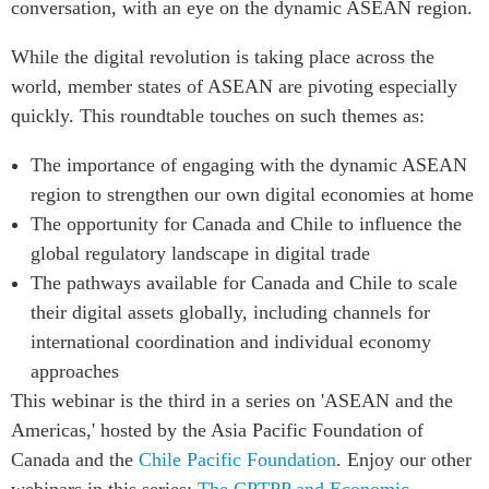
conversation, with an eye on the dynamic ASEAN region.
ABAC
APEC
While the digital revolution is taking place across the
PECC
world, member states of ASEAN are pivoting especially
quickly. This roundtable touches on such themes as:
CSCAP
Partenaires institutionnels
The importance of engaging with the dynamic ASEAN
region to strengthen our own digital economies at home
The opportunity for Canada and Chile to influence the
global regulatory landscape in digital trade
The pathways available for Canada and Chile to scale
their digital assets globally, including channels for
international coordination and individual economy
approaches
This webinar is the third in a series on 'ASEAN and the
Americas,' hosted by the Asia Pacific Foundation of
Canada and the
Chile Pacific Foundation
. Enjoy our other
webinars in this series:
The CPTPP and Economic