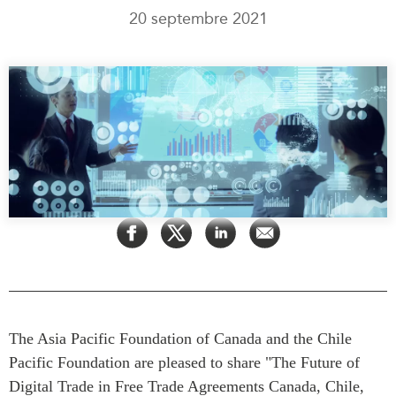
20 septembre 2021
Rapports Annuels
Communiqués
Nos Experts
RECHERCHE
Podcast Archive
Toutes les publications
Asie du Sud-Est
PUBLICATIONS
Asie du Nord
Observatoire Asie
Asie du Sud
Perspectives
Commerce avec l’Asie
Dépêches
CPTPP Portal
Rapports et notes de
synthèse
Bourses
Réflexions stratégiques
Auteurs
Explications
PROGRAMMES
Études de cas
The Asia Pacific Foundation of Canada and the Chile
Initiative indo-pacifique
Sondages
Pacific Foundation are pleased to share "The Future of
Dialogues et tables rondes
Digital Trade in Free Trade Agreements Canada, Chile,
Séries spéciales