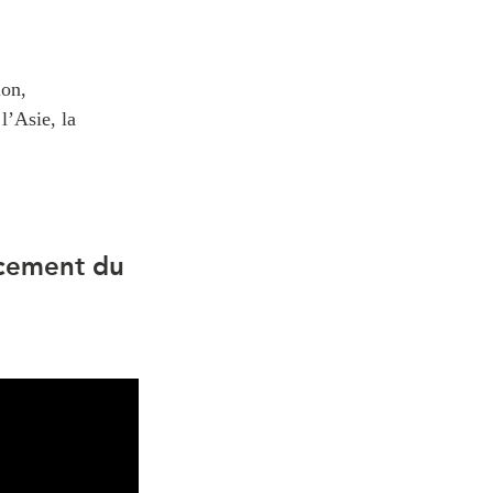
ion,
l’Asie, la
ncement du