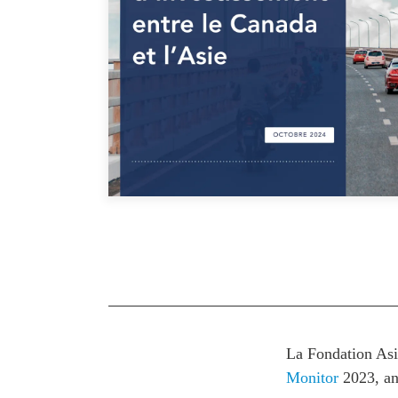
Joignez-vous à nous
Auteurs
Transparence
Rapports Annuels
PROGRAMMES
Initiative indo-pacifique
Dialogues et tables ron
Centre sur les minéraux 
du Canada et de l’Indo-
Enjeux émergents
En éducation
Missions commerciales 
Le Partenariat APEC-Ca
la croissance des entrep
i-LEAD
La Fondation Asi
Monitor
2023, ana