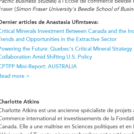
Pacific Business Studies
) à l'École de commerce Beedie 
Fraser (
Simon Fraser University's Beedie School of Busin
Dernier articles de Anastasia Ufimtseva:
Critical Minerals Investment Between Canada and the In
Trends and Opportunities in the Extractive Sector
Powering the Future: Quebec's Critical Mineral Strategy 
Collaboration Amid Shifting U.S. Policy
CPTPP Mini-Report: AUSTRALIA
Read more >
Charlotte Atkins
Charlotte Atkins est
une ancienne
spécialiste de projets
Commerce international et investissements de la Fondat
Canada. Elle a une maîtrise en Sciences politiques et en