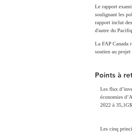
Le rapport examin
soulignant les po
rapport inclut de
d'autre du Pacifi
La FAP Canada re
soutien au projet
Points à ret
Les flux d’inve
économies d’A
2022 à 35,1G$
Les cinq princ