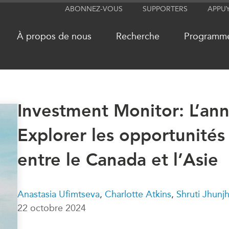
ABONNEZ-VOUS
SUPPORTERS
APPU
À propos de nous
Recherche
Programm
Investment Monitor: L’an
RÉSEAUX
MÉDIA
Explorer les opportunités
CanWIN
Dans l'actu
Attachés supérieurs de recherche
Balados
entre le Canada et l’Asie
ABLAC
Vidéos
ABAC
Communiq
APEC
Nos Exper
Anastasia Ufimtseva
,
Charlotte Atkins
,
Shruti Jhunj
PECC
Podcast Ar
22 octobre 2024
CSCAP