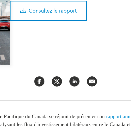
PUBLIC
Partenaires institutionnels
Consultez le rapport
Observatoi
ÉVÉNEMENTS
Perspectiv
Tous les événements
Dépêches
des
Canada
Rapports e
critiques
Asie
Réflexions
Pacifique
Virtual
Explication
CCEA
Études de 
Sondages
féminines
Séries spéc
nada pour
Pleins feux
rises
e Pacifique du Canada se réjouit de présenter son
rapport ann
lysant les flux d'investissement bilatéraux entre le Canada et