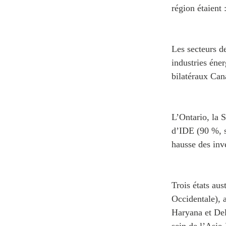
région étaient 
Les secteurs de
industries éner
bilatéraux Can
L’Ontario, la 
d’IDE (90 %, s
hausse des inv
Trois états aus
Occidentale), a
Haryana et Del
sein de l’Asie