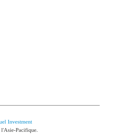
ATIONS
CPTPP Portal
re Asie
es
t notes de synthèse
 stratégiques
s
cas
iales
uel Investment
 l'Asie-Pacifique.