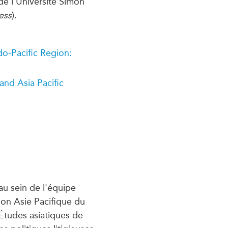
de l'Université Simon
ess
).
do-Pacific Region:
and Asia Pacific
 au sein de l'équipe
ion Asie Pacifique du
 Études asiatiques de