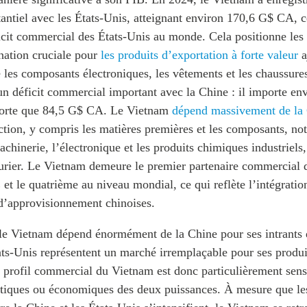
ntiel avec les États-Unis, atteignant environ 170,6 G$ CA, c
icit commercial des États-Unis au monde. Cela positionne les
ation cruciale pour
les produits d’exportation à forte valeur
a
 les composants électroniques, les vêtements et les chaussure
un déficit commercial important avec la Chine : il importe e
porte que 84,5 G$ CA. Le Vietnam
dépend massivement de la
uction, y compris les matières premières et les composants, 
achinerie, l’électronique et les produits chimiques industriels,
urier. Le Vietnam demeure le premier partenaire commercial 
t le quatrième au niveau mondial, ce qui reflète l’intégration
 d’approvisionnement chinoises.
 le Vietnam dépend énormément de la Chine pour ses intrants 
ats-Unis représentent un marché irremplaçable pour ses produit
e profil commercial du Vietnam est donc particulièrement sens
itiques ou économiques des deux puissances. À mesure que le