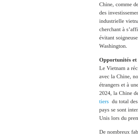
Chine, comme des
des investissemen
industrielle vie
cherchant à s’aff
évitant soigneus
Washington.
Opportunités et r
Le Vietnam a réc
avec la Chine, n
étrangers et à un
2024, la Chine d
tiers
du total de
pays se sont inte
Unis lors du pre
De nombreux fabr