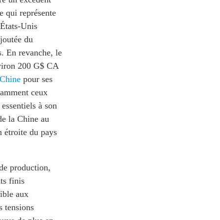
e qui représente
 États-Unis
joutée du
s. En revanche, le
nviron 200 G$ CA
 Chine
pour ses
notamment ceux
 essentiels à son
de la Chine au
 étroite du pays
de production,
s finis
ible aux
s tensions