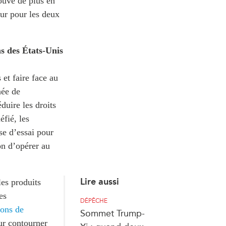
rouve de plus en
eur pour les deux
s des États-Unis
et faire face au
née de
duire les droits
fié, les
e d’essai pour
on d’opérer au
Lire aussi
les produits
es
DÉPÊCHE
ions de
Sommet Trump-
ur contourner