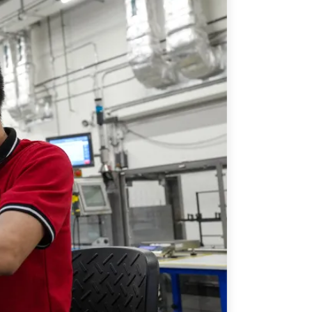
ATIONS
CPTPP Portal
re Asie
es
t notes de synthèse
 stratégiques
s
cas
iales