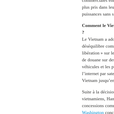
commerciales entr
plus pris dans leu
puissances sans s
Comment le Viet
?
Le Vietnam a adop
déséquilibre com
libération » sur 
de douane sur des
véhicules et les
l’internet par sa
Vietnam jusqu’e
Suite à la décisi
vietnamiens, Hanoï
concessions comm
Washington
conce