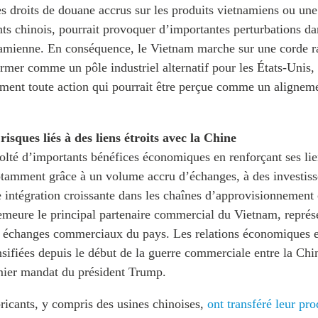
 droits de douane accrus sur les produits vietnamiens ou une
ts chinois, pourrait provoquer d’importantes perturbations dan
tnamienne. En conséquence, le Vietnam marche sur une corde r
irmer comme un pôle industriel alternatif pour les États-Unis, 
ement toute action qui pourrait être perçue comme un alignem
isques liés à des liens étroits avec la Chine
olté d’importants bénéfices économiques en renforçant ses l
otamment grâce à un volume accru d’échanges, à des investiss
e intégration croissante dans les chaînes d’approvisionnement
emeure le principal partenaire commercial du Vietnam, repré
s échanges commerciaux du pays. Les relations économiques e
nsifiées depuis le début de la guerre commerciale entre la Chin
mier mandat du président Trump.
icants, y compris des usines chinoises,
ont transféré leur pr