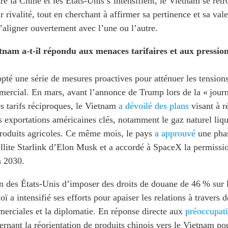
e la Chine et les États-Unis s’intensifient, le Vietnam se ret
r rivalité, tout en cherchant à affirmer sa pertinence et sa val
’aligner ouvertement avec l’une ou l’autre.
nam a-t-il répondu aux menaces tarifaires et aux pression
té une série de mesures proactives pour atténuer les tensions 
mercial. En mars, avant l’annonce de Trump lors de la « jour
les tarifs réciproques, le Vietnam
a dévoilé des plans
visant à ré
 exportations américaines clés, notamment le gaz naturel liqué
 produits agricoles. Ce même mois, le pays
a approuvé
une phas
tellite Starlink d’Elon Musk et a accordé à SpaceX la permissi
n 2030.
on des États-Unis d’imposer des droits de douane de 46 % sur 
 a intensifié ses efforts pour apaiser les relations à travers d
erciales et la diplomatie. En réponse directe aux
préoccupat
rnant la réorientation de produits chinois vers le Vietnam po