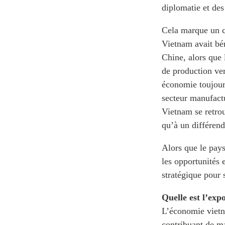
diplomatie et de
Cela marque un c
Vietnam avait bén
Chine, alors que l
de production ver
économie toujours
secteur manufactu
Vietnam se retrou
qu’à un différen
Alors que le pays
les opportunités 
stratégique pour 
Quelle est l’ex
L’économie vietn
contribuant de ma