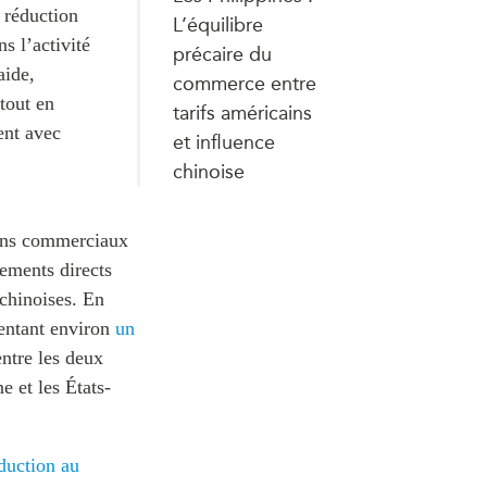
 réduction
L’équilibre
s l’activité
précaire du
aide,
commerce entre
tout en
tarifs américains
ent avec
et influence
chinoise
iens commerciaux
ements directs
 chinoises. En
sentant environ
un
ntre les deux
e et les États-
oduction au