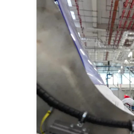
Joignez-vous à nous
Auteurs
Transparence
Rapports Annuels
PROGRAMMES
Initiative indo-pacifique
Dialogues et tables ron
Centre sur les minéraux 
du Canada et de l’Indo-
Enjeux émergents
En éducation
Missions commerciales 
Le Partenariat APEC-Ca
la croissance des entrep
i-LEAD