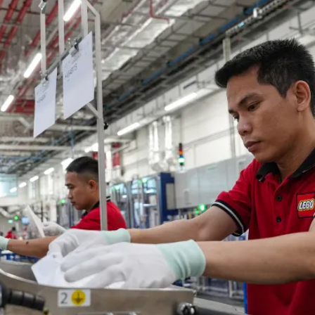
PUBLIC
Partenaires institutionnels
Observatoi
ÉVÉNEMENTS
Perspectiv
Tous les événements
Dépêches
des
Canada
Rapports e
critiques
Asie
Réflexions
Pacifique
Virtual
Explication
CCEA
Études de 
Sondages
féminines
Séries spéc
nada pour
Pleins feux
rises