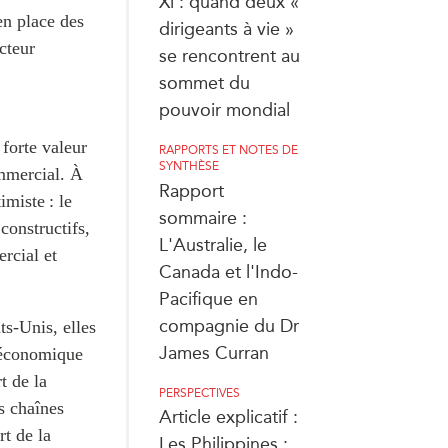
Xi : quand deux «
en place des
dirigeants à vie »
ecteur
se rencontrent au
sommet du
pouvoir mondial
forte valeur
RAPPORTS ET NOTES DE
SYNTHÈSE
ommercial. À
Rapport
miste : le
sommaire :
constructifs,
L'Australie, le
ercial et
Canada et l'Indo-
Pacifique en
compagnie du Dr
s-Unis, elles
James Curran
s économique
t de la
PERSPECTIVES
s chaînes
Article explicatif :
t de la
Les Philippines :