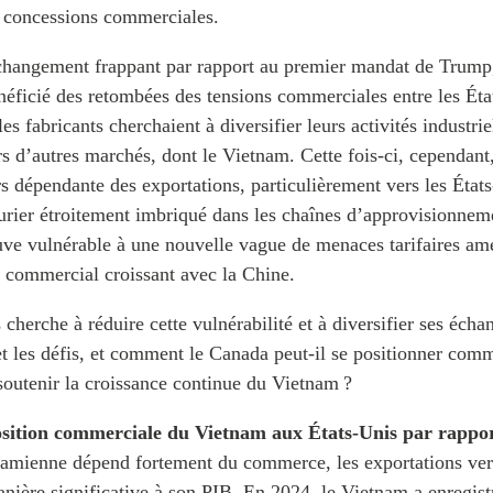
s concessions commerciales.
hangement frappant par rapport au premier mandat de Trump, 
éficié des retombées des tensions commerciales entre les État
es fabricants cherchaient à diversifier leurs activités industriel
s d’autres marchés, dont le Vietnam. Cette fois-ci, cependant
 dépendante des exportations, particulièrement vers les États
rier étroitement imbriqué dans les chaînes d’approvisionneme
ve vulnérable à une nouvelle vague de menaces tarifaires amé
d commercial croissant avec la Chine.
 cherche à réduire cette vulnérabilité et à diversifier ses écha
et les défis, et comment le Canada peut-il se positionner com
soutenir la croissance continue du Vietnam ?
position commerciale du Vietnam aux États-Unis par rappor
amienne dépend fortement du commerce, les exportations vers
nière significative à son PIB. En 2024, le Vietnam a enregis