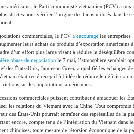
uane américains, le Parti communiste vietnamien (PCV) a mis 
us strictes pour vérifier l’origine des biens utilisés dans le s
tional.
gociations commerciales, le PCV
a encouragé
les entreprises
ugmenter leurs achats de produits d’exportation américains à 
cadre d’un effort plus large visant à réduire le déséquilibre c
mière phase de négociation
le 7 mai, l’atmosphère semblait opti
ef des États-Unis, Jamieson Greer, a qualifié les échanges de 
Vietnam était resté réceptif à l’idée de réduire le déficit comm
strictions sur les importations américaines.
cessions commerciales puissent contribuer à amadouer les État
iliser les relations du Vietnam avec la Chine. Tout compromi
veur des États-Unis pourrait entraîner des représailles de la par
rtant encore, compte tenu de l’intégration du Vietnam dans le
ent chinoises, toute mesure de rétorsion économique de la par