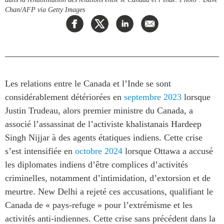
Centre sur les minéraux
Pleins feux
Chan/AFP via Getty Images
critiques du Canada et de
l’Indo-Pacifique
NOTRE RÉSEAU DE
Enjeux émergents
SITES WEB
En éducation
Programme d’études Asie-
Missions commerciales
Pacifique
Les relations entre le Canada et l’Inde se sont
féminines
Investment Monitor
considérablement détériorées en
septembre 2023
lorsque
Le Partenariat APEC-
Projet APEC-Canada pour
Canada pour la croissance
Justin Trudeau, alors premier ministre du Canada, a
l’expansion du partenariat
des entreprises
associé l’assassinat de l’activiste khalistanais Hardeep
des entreprises
i-LEAD
Singh Nijjar à des agents étatiques indiens. Cette crise
Conférence Canada-en-
s’est intensifiée en
octobre 2024
lorsque Ottawa a accusé
Asie
RÉSEAUX
les diplomates indiens d’être complices d’activités
CPTPP Portal
CanWIN
criminelles, notamment d’intimidation, d’extorsion et de
meurtre. New Delhi a rejeté ces accusations, qualifiant le
Attachés supérieurs de
recherche
Canada de « pays-refuge » pour l’extrémisme et les
ABLAC
activités anti-indiennes. Cette crise sans précédent dans la