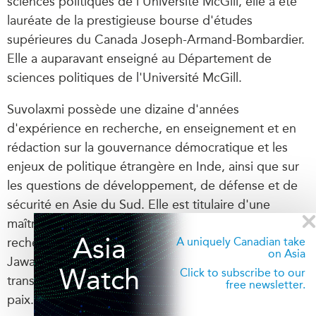
sciences politiques de l'Université McGill, elle a été
lauréate de la prestigieuse bourse d'études
supérieures du Canada Joseph-Armand-Bombardier.
Elle a auparavant enseigné au Département de
sciences politiques de l'Université McGill.
Suvolaxmi possède une dizaine d'années
d'expérience en recherche, en enseignement et en
rédaction sur la gouvernance démocratique et les
enjeux de politique étrangère en Inde, ainsi que sur
les questions de développement, de défense et de
sécurité en Asie du Sud. Elle est titulaire d'une
maîtrise en sciences politiques et d'une maîtrise de
Asia
A uniquely Canadian take
recherche en politique internationale de l'Université
on Asia
Jawaharlal Nehru (Inde) et a suivi une formation en
Watch
Click to subscribe to our
transformation des conflits et en consolidation de la
free newsletter.
paix.