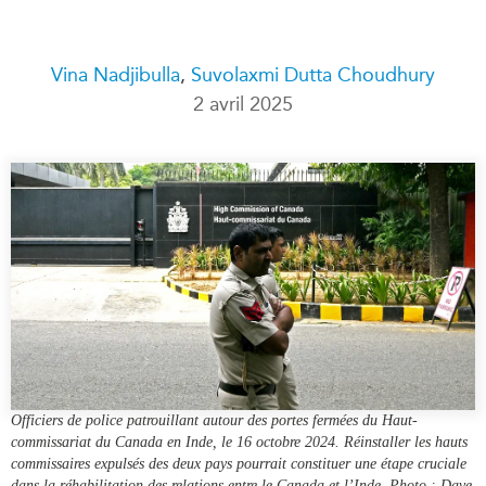
Rapports Annuels
Communiqués
Nos Experts
Vina Nadjibulla
,
Suvolaxmi Dutta Choudhury
RECHERCHE
Podcast Archive
2 avril 2025
Toutes les publications
Asie du Sud-Est
PUBLICATIONS
Asie du Nord
Observatoire Asie
Asie du Sud
Perspectives
Commerce avec l’Asie
Dépêches
CPTPP Portal
Rapports et notes de
synthèse
Bourses
Réflexions stratégiques
Auteurs
Explications
PROGRAMMES
Études de cas
Officiers de police patrouillant autour des portes fermées du Haut-
Initiative indo-pacifique
Sondages
commissariat du Canada en Inde, le 16 octobre 2024. Réinstaller les hauts
commissaires expulsés des deux pays pourrait constituer une étape cruciale
Dialogues et tables rondes
Séries spéciales
dans la réhabilitation des relations entre le Canada et l’Inde. Photo : Dave