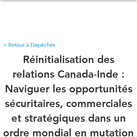
Skip
to
main
content
Retour à Dépêches
QUOI DE NEUF
ÉVÉNEMENTS
Tous les événements
Réinitialisation des
CONFÉRENCES
Canada
CANADA-EN-ASIE
relations Canada-Inde :
Asie
Virtual
Naviguer les opportunités
À PROPOS DE
CCEA
NOUS
sécuritaires, commerciales
Ce que nous faisons
MÉDIAS
et stratégiques dans un
Qui nous sommes
Dans l'actualité
Joignez-vous à nous
Balados
ordre mondial en mutation
Transparence
Vidéos