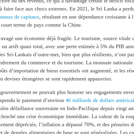
tive ou des revenus, ce qui a davantage creusé le déficit fiscal
à faire face aux chocs externes. En 2021, le Sri Lanka a perd
ionaux de capitaux
, résultant en une dépendance croissante à 
 court terme de pays comme la Chine.
ravagé une économie déjà fragile. Le tourisme, source vitale 
i un arrêt quasi total, avec une perte estimée à 5% du PIB ann
es Sri-Lankais d’outre-mer, bien que plus résilients, n’ont pa
ndrement du commerce et du tourisme. La monnaie nationale 
coûts d’importation de biens essentiels ont augmenté, et les rés
n devises étrangères se sont rapidement appauvries.
e gouvernement ne pouvait plus honorer ses engagements enve
suspendu le paiement d’environ
46 milliards de dollars américa
ère défaillance souveraine en Indo-Pacifique depuis vingt an
clenché une crise économique immédiate. La valeur de la roup
rtement dépréciée, l’inflation a dépassé 70%, et des pénuries d
t de denrées alimentaires de base se sont généralisées. Les c