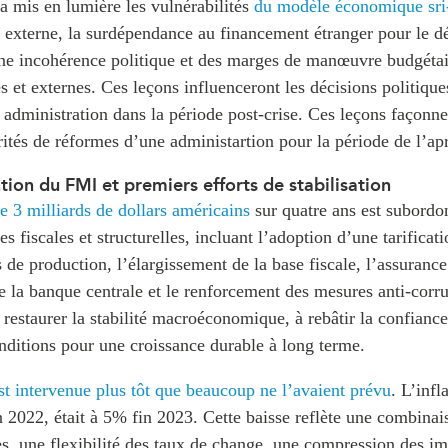
a mis en lumière les vulnérabilités
du modèle économique sri
t externe, la surdépendance au financement étranger pour le 
une incohérence politique et des marges de manœuvre budgétai
s et externes. Ces leçons influenceront les décisions politiques
administration dans la période post-crise. Ces leçons façonne
orités de réformes d’une administartion pour la période de l’ap
tion du FMI et premiers efforts de stabilisation
 3 milliards de dollars américains
sur quatre ans est subordo
s fiscales et structurelles, incluant l’adoption d’une tarificat
s de production, l’élargissement de la base fiscale, l’assurance
 la banque centrale et le renforcement des mesures anti-corr
 restaurer la stabilité macroéconomique, à rebâtir la confiance
conditions pour une croissance durable à long terme.
est intervenue plus tôt que beaucoup ne l’avaient prévu
. L’infl
 2022, était à 5% fin 2023. Cette baisse reflète une combinai
es, une flexibilité des taux de change, une compression des im