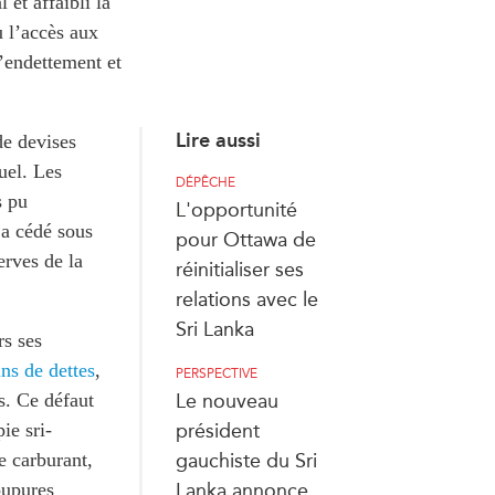
 et affaibli la
u l’accès aux
l’endettement et
Lire aussi
de devises
uel. Les
DÉPÊCHE
s pu
L'opportunité
a cédé sous
pour Ottawa de
erves de la
réinitialiser ses
relations avec le
Sri Lanka
rs ses
ins de dettes
,
PERSPECTIVE
s. Ce défaut
Le nouveau
ie sri-
président
e carburant,
gauchiste du Sri
oupures
Lanka annonce