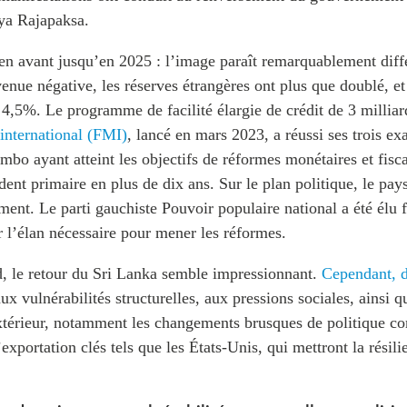
ya Rajapaksa.
en avant jusqu’en 2025 : l’image paraît remarquablement diff
evenue négative, les réserves étrangères ont plus que doublé, et
4,5%. Le programme de facilité élargie de crédit de 3 milliar
international (FMI)
, lancé en mars 2023, a réussi ses trois e
mbo ayant atteint les objectifs de réformes monétaires et fis
ent primaire en plus de dix ans. Sur le plan politique, le pay
nt. Le parti gauchiste Pouvoir populaire national a été élu f
r l’élan nécessaire pour mener les réformes.
, le retour du Sri Lanka semble impressionnant.
Cependant, d
x vulnérabilités structurelles, aux pressions sociales, ainsi q
xtérieur, notamment les changements brusques de politique co
exportation clés tels que les États-Unis, qui mettront la résil