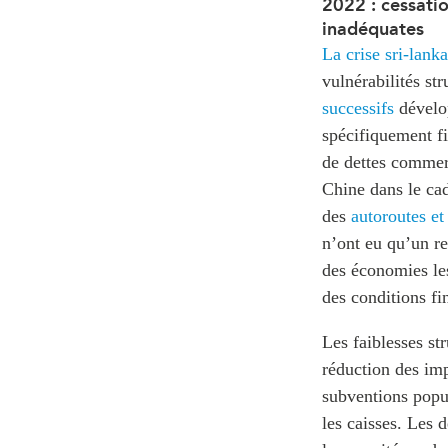
2022 : cessatio
inadéquates
La crise sri-lank
vulnérabilités st
successifs
dévelop
spécifiquement f
de dettes commerc
Chine dans le cadr
des
autoroutes et
n’ont eu qu’un r
des économies les
des conditions f
Les faiblesses st
réduction des im
subventions popul
les caisses. Les