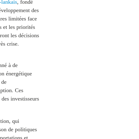
-lankais
, fondé
développement des
res limitées face
 et les priorités
ront les décisions
rès crise.
nné à de
ion énergétique
 de
uption. Ces
 des investisseurs
ation, qui
son de politiques
portations et