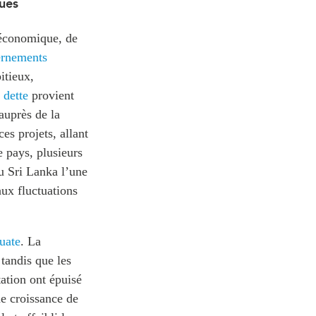
ques
 économique, de
ernements
itieux,
 dette
provient
auprès de la
es projets, allant
e pays, plusieurs
u Sri Lanka l’une
aux fluctuations
uate
. La
tandis que les
tation ont épuisé
e croissance de