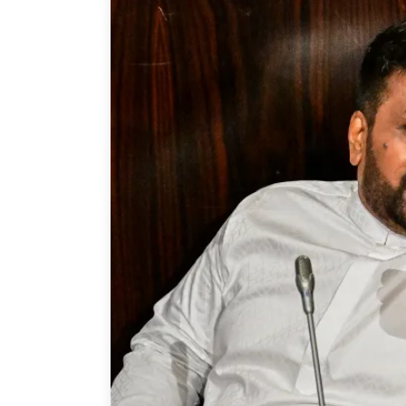
Joignez-vous à nous
Auteurs
Transparence
Rapports Annuels
PROGRAMMES
Initiative indo-pacifique
Dialogues et tables ron
Centre sur les minéraux 
du Canada et de l’Indo-
Enjeux émergents
En éducation
Missions commerciales 
Le Partenariat APEC-Ca
la croissance des entrep
i-LEAD