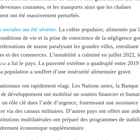
 devenues courantes, et les transports ainsi que les chaînes
ent ont été massivement perturbés.
sociales ont été sévères.
La colère populaire, alimentée par l
onditions de vie et la prise de conscience de la négligence g
festations de masse paralysant les grandes villes, entraînant
es et des commerces. L’instabilité a culminé en juillet 2022, l
ksa
a fui le pays. La pauvreté extrême a quadruplé entre 2019 
la population a souffert d’une insécurité alimentaire grave.
nationaux ont rapidement réagi. Les Nations unies, la Banque 
 de développement ont mobilisé un soutien financier et human
un rôle clé dans l’aide d’urgence, fournissant une assistance
ire via des canaux militaires. D’autres pays ont offert une aide
stitutions multilatérales ont préparé des programmes de stabil
ndrement économique supplémentaire.