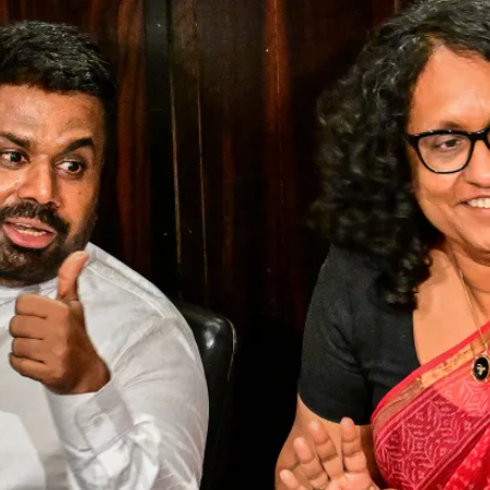
PUBLIC
Partenaires institutionnels
Observatoi
ÉVÉNEMENTS
Perspectiv
Tous les événements
Dépêches
des
Canada
Rapports e
critiques
Asie
Réflexions
Pacifique
Virtual
Explication
CCEA
Études de 
Sondages
féminines
Séries spéc
nada pour
Pleins feux
rises