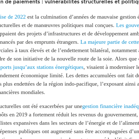
n de paiements : vulnérabilités structurelles et politi
aise de 2022
est la culmination d’années de mauvaise gestion
ructurelles et de manœuvres politiques mal conçues.
Les gouv
paient des projets d’infrastructures et de développement amb
inancés par des emprunts étrangers.
La majeure partie de cette
iales à taux élevés et de l’endettement bilatéral, notamment 
e de son initiative de la nouvelle route de la soie. Alors que c
 ports jusqu’aux stations énergétiques
, visaient à moderniser l
endement économique limité. Les dettes accumulées ont fait d
 plus endettées de la région indo-pacifique, l’exposant ainsi 
inancières mondiales.
ructurelles ont été exacerbées par une
gestion financière inadéq
pôts en 2019 a fortement réduit les revenus du gouvernement, 
istes expansives dans les secteurs de l’énergie et de l’alimen
 dépenses publiques ont augmenté sans être accompagnées d’un