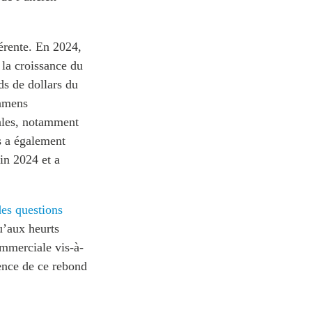
érente. En 2024,
 la croissance du
ds de dollars du
xamens
cales, notamment
s a également
in 2024 et a
es questions
u’aux heurts
mmerciale vis-à-
ience de ce rebond