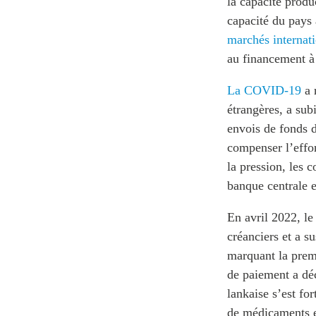
la capacité produc
capacité du pays 
marchés internat
au financement à
La COVID-19
a 
étrangères, a sub
envois de fonds d
compenser l’effo
la pression, les 
banque centrale e
En avril 2022, l
créanciers et a 
marquant la premi
de paiement a dé
lankaise s’est fo
de médicaments e