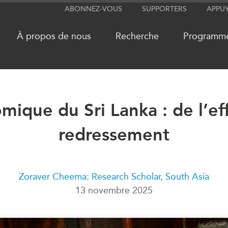
ABONNEZ-VOUS
SUPPORTERS
APPU
À propos de nous
Recherche
Programm
mique du Sri Lanka : de l’e
RÉSEAUX
MÉDIA
CanWIN
redressement
Dans l'actu
Attachés supérieurs de recherche
Balados
ABLAC
Vidéos
ABAC
Communiq
Zoraver Cheema: Research Scholar, South Asia
13 novembre 2025
APEC
Nos Exper
PECC
Podcast Ar
CSCAP