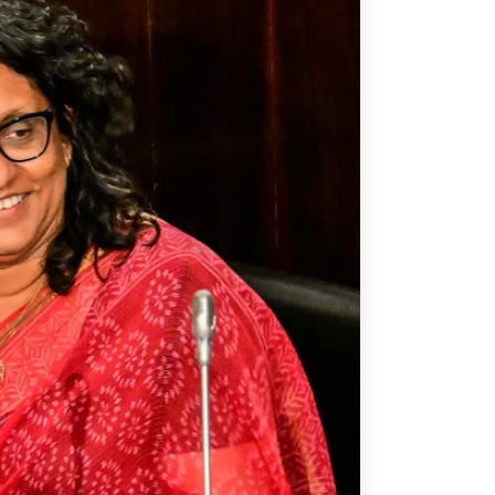
ATIONS
CPTPP Portal
re Asie
es
t notes de synthèse
 stratégiques
s
cas
iales