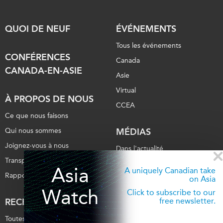
QUOI DE NEUF
ÉVÉNEMENTS
Tous les événements
CONFÉRENCES
Canada
CANADA-EN-ASIE
Asie
Virtual
À PROPOS DE NOUS
CCEA
Ce que nous faisons
Qui nous sommes
MÉDIAS
Joignez-vous à nous
Dans l'actualité
Transparence
Balados
Asia
A uniquely Canadian take
Rapports Annuels
on Asia
Vidéos
Watch
Click to subscribe to our
Communiqués
free newsletter.
RECHERCHE
Nos Experts
Toutes les publications