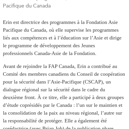
Pacifique du Canada
Rapports Annuels
Communiqués
Nos Experts
RECHERCHE
Erin est directrice des programmes à la Fondation Asie
Podcast Archive
Pacifique du Canada, où elle supervise les programmes
Toutes les publications
liés aux compétences et à l’éducation sur l’Asie et dirige
Asie du Sud-Est
PUBLICATIONS
le programme de développement des Jeunes
Asie du Nord
Observatoire Asie
professionnels Canada-Asie de la Fondation.
Asie du Sud
Perspectives
Commerce avec l’Asie
Avant de rejoindre la FAP Canada, Erin a contribué au
Dépêches
Comité des membres canadiens du Conseil de coopération
CPTPP Portal
Rapports et notes de
pour la sécurité dans l’Asie-Pacifique (CSCAP), un
synthèse
Bourses
dialogue régional sur la sécurité dans le cadre du
Réflexions stratégiques
Auteurs
deuxième front. À ce titre, elle a participé à deux groupes
Explications
d’étude coprésidés par le Canada : l’un sur le maintien et
PROGRAMMES
Études de cas
la consolidation de la paix au niveau régional, l’autre sur
Initiative indo-pacifique
Sondages
la responsabilité de protéger. Elle a également été
Dialogues et tables rondes
Séries spéciales
corédactrice (avec Brian Job) de la publication phare