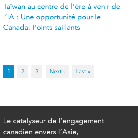
Taïwan au centre de l’ère à venir de
l’IA : Une opportunité pour le
Canada: Points saillants
Pagination
Current
1
Page
2
Page
3
Next
Next ›
Last
Last »
page
page
page
Le catalyseur de l’engagement
canadien envers l’Asie,