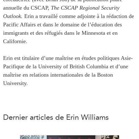
Centre sur les minéraux
Pleins feux
annuelle du CSCAP,
The CSCAP Regional Security
critiques du Canada et de
Outlook.
Erin a travaillé comme adjointe à la rédaction de
l’Indo-Pacifique
NOTRE RÉSEAU DE
Pacific Affairs et dans le domaine de l’éducation des
Enjeux émergents
SITES WEB
immigrants et des réfugiés dans le Minnesota et en
En éducation
Californie.
Programme d’études Asie-
Missions commerciales
Pacifique
féminines
Investment Monitor
Erin est titulaire d’une maîtrise en études politiques Asie-
Le Partenariat APEC-
Pacifique de la University of British Columbia et d’une
Projet APEC-Canada pour
Canada pour la croissance
l’expansion du partenariat
des entreprises
maîtrise en relations internationales de la Boston
des entreprises
University.
i-LEAD
Conférence Canada-en-
Asie
RÉSEAUX
CPTPP Portal
CanWIN
Dernier articles de Erin Williams
Attachés supérieurs de
recherche
ABLAC