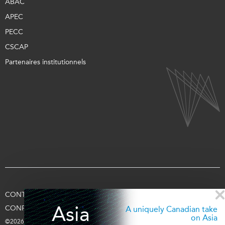
ABAC
APEC
PECC
CSCAP
Partenaires institutionnels
CONTACTEZ-NOUS
CONDITIONS D’UTILISATION
Asia
CONFIDENTIALITÉ
APPUYEZ-NOUS
SE CONNECTER
A uniquely Canadian take
on Asia
©2026 Fondation Asie Pacifique du Canada